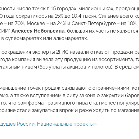
ности число точек в 15 городах-миллионниках, продающих
0 года сократилось на 15% до 10,4 тысяч. Сильнее всего 
 – на 70%, Москве – на 24% и Санкт-Петербурге – на 18%
СИИ"
Алексея Небольсина
, большая их часть не являетс
 в супермаркетах или алкомаркетах.
 сокращения эксперты 2ГИС назвали отказ от продажи раз
 года компания вывела эту продукцию из ассортимента, т
альным пивом (без уплаты акцизов и налогов). В средне
уменьшение точек продаж связывают с ограничениями, ко
мя, а также вступлением в силу закона о закрытии баров
 то, что сам формат разливного пива стал менее популяр
сияне стали закупаться впрок и реже ходить по магазина
дущее России. Национальные проекты»