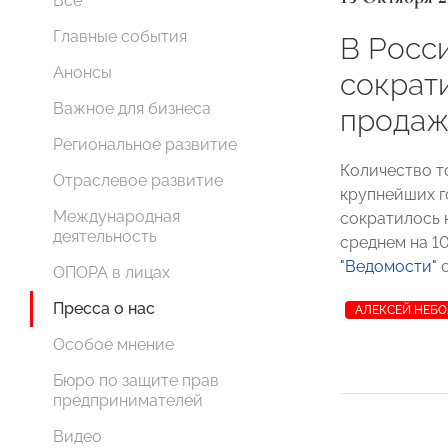
Все
Главные события
В Росси
Анонсы
сократ
Важное для бизнеса
продаж
Региональное развитие
Количество т
Отраслевое развитие
крупнейших г
Международная
сократилось 
деятельность
среднем на 1
"Ведомости"
с
ОПОРА в лицах
Пресса о нас
АЛЕКСЕЙ НЕБ
Особое мнение
Бюро по защите прав
предпринимателей
Видео