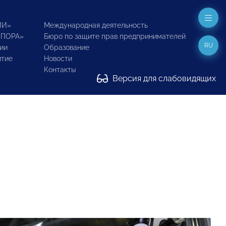
ИИ»
Международная деятельность
ОПОРА»
Бюро по защите прав предпринимателей
RU
ии
Образование
итие
Новости
Контакты
Версия для слабовидящих