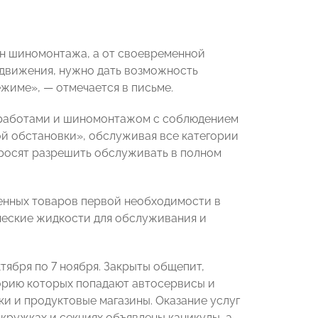
он шиномонтажа, а от своевременной
 движения, нужно дать возможность
жиме», — отмечается в письме.
и работами и шиномонтажом с соблюдением
й обстановки», обслуживая все категории
росят разрешить обслуживать в полном
енных товаров первой необходимости в
ические жидкости для обслуживания и
ктября по 7 ноября
. Закрыты общепит,
горию которых попадают автосервисы и
и и продуктовые магазины. Оказание услуг
 кружках и секциях объявлены каникулы, а