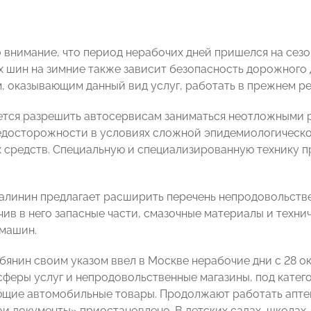
 внимание, что период нерабочих дней пришелся на сез
х шин на зимние также зависит безопасность дорожного
, оказывающим данный вид услуг, работать в прежнем ре
ается разрешить автосервисам заниматься неотложным
едосторожности в условиях сложной эпидемиологическо
 средств. Специальную и специализированную технику п
Калинин предлагает расширить перечень непродовольств
чив в него запасные части, смазочные материалы и техн
машин.
обянин своим указом ввел в Москве нерабочие дни
с 28 о
сферы услуг и непродовольственные магазины, под кате
ющие автомобильные товары. Продолжают работать аптек
ои документы» приостановлено. В детских садах, школах,