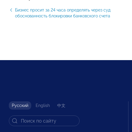
Бизнес просит за 24 часа определять через суд
обоснованность блокировки банковского счета
Русский
English
中文