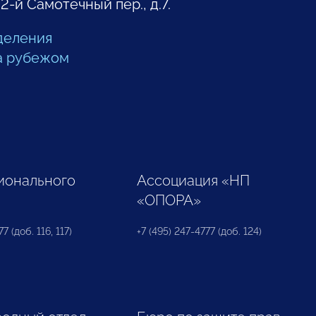
 2-й Самотечный пер., д.7.
деления
а рубежом
ионального
Ассоциация «НП
«ОПОРА»
7 (доб. 116, 117)
+7 (495) 247-4777 (доб. 124)