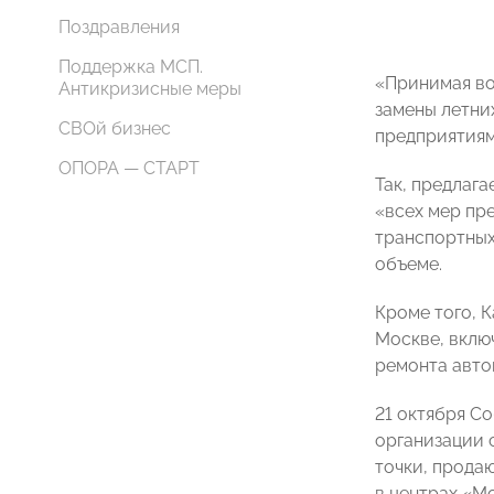
Поздравления
Поддержка МСП.
«Принимая во
Антикризисные меры
замены летни
СВОй бизнес
предприятиям
ОПОРА — СТАРТ
Так, предлаг
«всех мер пр
транспортных
объеме.
Кроме того, 
Москве, вклю
ремонта авто
21 октября С
организации 
точки, прода
в центрах «М