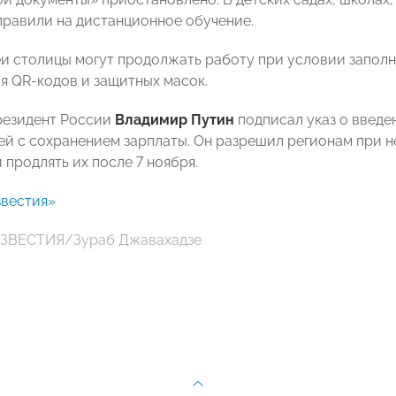
равили на дистанционное обучение.
еи столицы могут продолжать работу при условии запол
я QR-кодов и защитных масок.
резидент России
Владимир Путин
подписал указ о введен
ей с сохранением зарплаты. Он разрешил регионам при 
и продлять их после 7 ноября.
вестия»
ИЗВЕСТИЯ/Зураб Джавахадзе