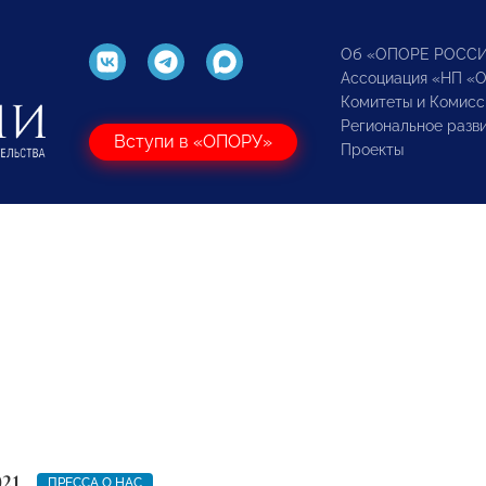
Об «ОПОРЕ РОСС
Ассоциация «НП «
Комитеты и Комисс
Региональное разв
Вступи в «ОПОРУ»
Проекты
021
ПРЕССА О НАС