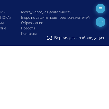
ИИ»
Международная деятельность
ОПОРА»
Бюро по защите прав предпринимателей
RU
ии
Образование
итие
Новости
Контакты
Версия для слабовидящих