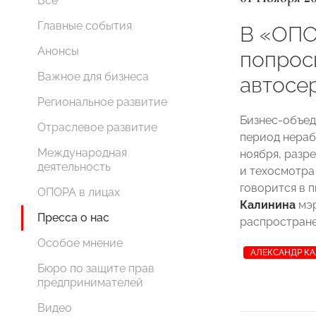
Все
Главные события
В «ОП
Анонсы
попрос
Важное для бизнеса
автосе
Региональное развитие
Бизнес-объе
Отраслевое развитие
период нерабо
Международная
ноября, разр
деятельность
и техосмотра
говорится в 
ОПОРА в лицах
Калинина
мэ
Пресса о нас
распростране
Особое мнение
АЛЕКСАНДР К
Бюро по защите прав
предпринимателей
Видео