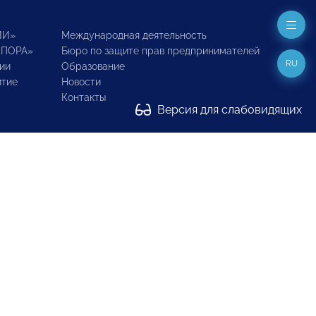
ИИ»
Международная деятельность
ОПОРА»
Бюро по защите прав предпринимателей
RU
ии
Образование
итие
Новости
Контакты
Версия для слабовидящих