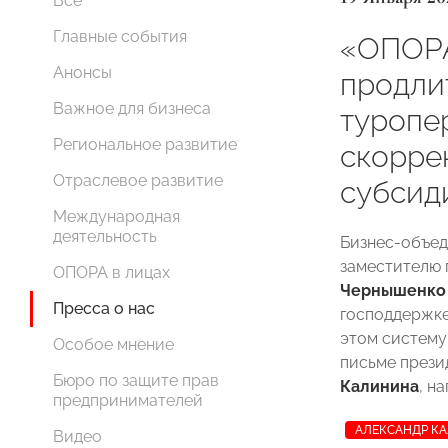
Все
Главные события
«ОПОР
Анонсы
продли
Важное для бизнеса
туропе
Региональное развитие
скорре
Отраслевое развитие
субсид
Международная
деятельность
Бизнес-объе
заместителю 
ОПОРА в лицах
Чернышенко
Пресса о нас
господдержке
этом систему
Особое мнение
письме през
Бюро по защите прав
Калинина
, н
предпринимателей
АЛЕКСАНДР К
Видео