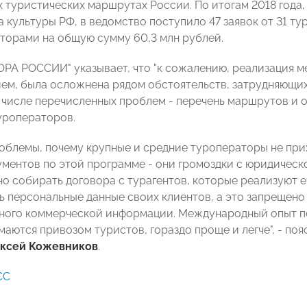
 туристических маршрутах России. По итогам 2018 года,
 культуры РФ, в ведомство поступило 47 заявок от 31 ту
аторами на общую сумму 60,3 млн рублей.
ОРА РОССИИ" указывает, что "к сожалению, реализация 
ем, была осложнена рядом обстоятельств, затрудняющи
В числе перечисленных проблем - перечень маршрутов и 
уроператоров.
облемы, почему крупные и средние туроператоры не прих
ументов по этой программе - они громоздки с юридическо
о собирать договора с турагентов, которые реализуют е
ь персональные данные своих клиентов, а это запрещено
ного коммерческой информации. Международный опыт по
маются привозом туристов, гораздо проще и легче", - п
ксей Кожевников
.
СС