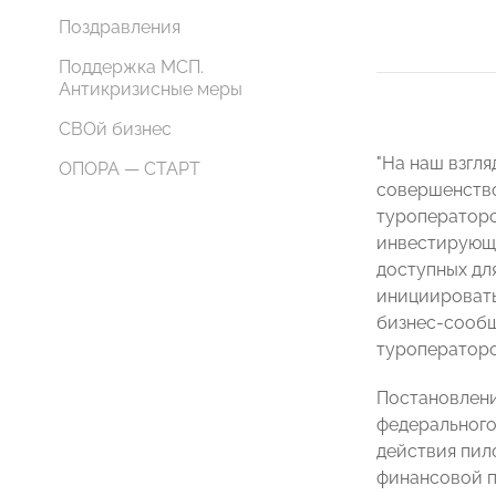
Поздравления
Поддержка МСП.
Антикризисные меры
СВОй бизнес
"На наш взгл
ОПОРА — СТАРТ
совершенство
туроператорс
инвестирующи
доступных дл
инициировать
бизнес-сообщ
туроператоро
Постановлени
федерального
действия пило
финансовой п