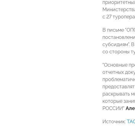
приоритетных
Министерства
с 27 туропер
В письме "ОП
постановлени
субсидиям". 
со стороны т
"Основные пр
отчетных док
проблематичн
предоставлят
раскрывать м
которые зани
РОССИИ"
Але
Источник:
ТА