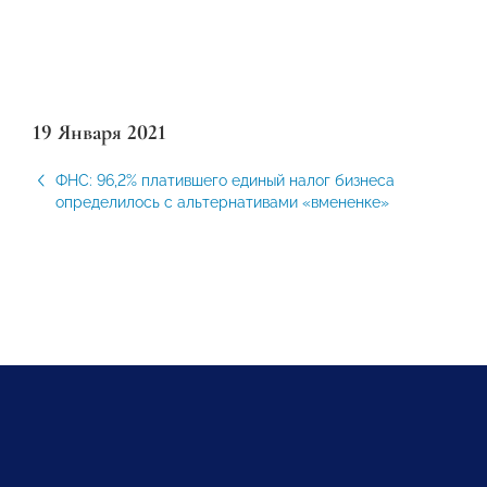
19 Января 2021
ФНС: 96,2% платившего единый налог бизнеса
определилось с альтернативами «вмененке»