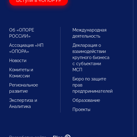
Вступи в «ОПОРУ»
Об «ОПОРЕ
Международная
РОССИИ»
деятельность
Ассоциация «НП
Декларация о
«ОПОРА»
взаимодействии
крупного бизнеса
Новости
с субъектами
Комитеты и
МСП
Комиссии
Бюро по защите
Региональное
прав
развитие
предпринимателей
Экспертиза и
Образование
Аналитика
Проекты