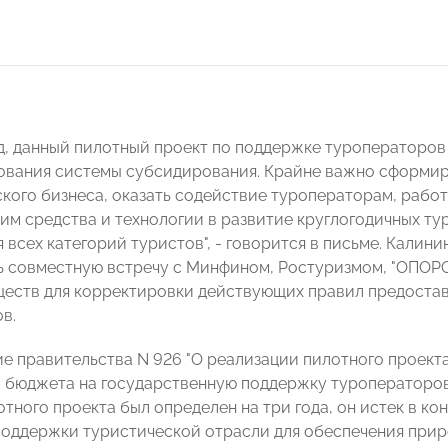
яд, данный пилотный проект по поддержке туроператоро
вания системы субсидирования. Крайне важно сформир
кого бизнеса, оказать содействие туроператорам, рабо
м средства и технологии в развитие круглогодичных ту
я всех категорий туристов", - говорится в письме. Кали
 совместную встречу с Минфином, Ростуризмом, "ОПОР
еств для корректировки действующих правил предостав
в.
е правительства N 926 "О реализации пилотного проект
 бюджета на государственную поддержку туроператоров" 
тного проекта был определен на три года, он истек в кон
оддержки туристической отрасли для обеспечения прир