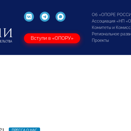
Об «ОПОРЕ РОСС
Ассоциация «НП «
Комитеты и Комисс
Региональное разв
Вступи в «ОПОРУ»
Проекты
21
ПРЕССА О НАС