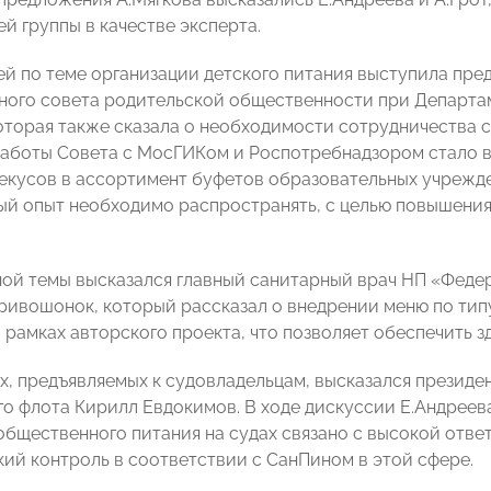
й группы в качестве эксперта.
ей по теме организации детского питания выступила пре
ного совета родительской общественности при Департа
оторая также сказала о необходимости сотрудничества с
аботы Совета с МосГИКом и Роспотребнадзором стало в
екусов в ассортимент буфетов образовательных учрежде
й опыт необходимо распространять, с целью повышения
ной темы высказался главный санитарный врач НП «Феде
ривошонок, который рассказал о внедрении меню по тип
 рамках авторского проекта, что позволяет обеспечить з
х, предъявляемых к судовладельцам, высказался презид
о флота Кирилл Евдокимов. В ходе дискуссии Е.Андреев
общественного питания на судах связано с высокой отве
кий контроль в соответствии с СанПином в этой сфере.