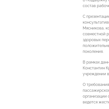
состав рабоче
С презентаци
консультатив
Мясникова, к
совместной р
здоровых пер
положительны
поколения.
В рамках дан
Константин К
учреждении в
О требования
пассажирског
организации 
ведется жест