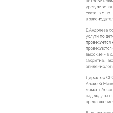
потребителям
урегулирован
сказала о по
в законодател
Е.Андреева с
услуги по де
проверяется 
проверяются 
высокие – в 
закрытие. Та
эпидемиологи
Директор СРО
Алексей Мягко
момент Ассоц
надежду на п
предложение 
В поддержку 