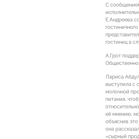
С сообщением
исполнительн
Е.Андреева с
гостиничного
представител
гостиниц в с
А.Грот подде
Общественног
Лариса Абдул
выступила с 
молочной про
питания, что
относительно
её мнению, м
объяснив это
она рассказа
«сырный прод