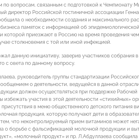
 по вопросам, связанным с подготовкой к Чемпионату Ми
ый директор Российской гостиничной ассоциации Генна
ообщила о необходимости создания и максимального ра
 бизнеса памяток с информацией об эпидемиологической
и которой приезжают в Россию на время проведения чем
лучае столкновения с той или иной инфекцией.
ржал данную инициативу, заверив участников собрания 
о с овета по данному вопросу.
лаева, руководитель группы стандартизации Российско
сообщением о деятельности, ведущейся в данной отрасли.
дукции должен осуществляться при поддержке Рабочей 
бы избежать участия в этой деятельности «стихийных» ор
 присутствия в меню общественного детского питания в
олочная продукция, которую получают дети в образовате
 тем, что неконтролируемый прием витаминов может нега
ла о борьбе с фальсификацией молочной продукции и вы
укт», «молочный продукт» и пр. Л.Абдуллаева сообщила 