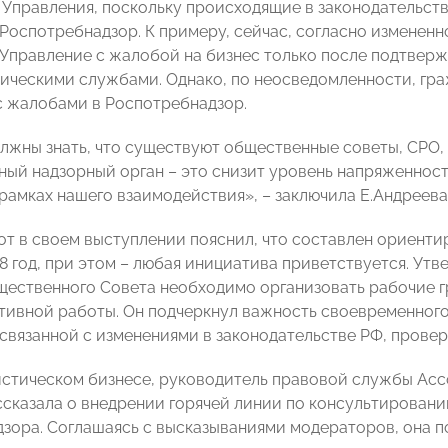
 Управления, поскольку происходящие в законодательств
Роспотребнадзор. К примеру, сейчас, согласно измененн
 Управление с жалобой на бизнес только после подтвер
ическими службами. Однако, по неосведомленности, гр
 жалобами в Роспотребнадзор.
лжны знать, что существуют общественные советы, СРО,
ный надзорный орган – это снизит уровень напряженности
 рамках нашего взаимодействия», – заключила Е.Андреева
от в своем выступлении пояснил, что составлен ориент
18 год, при этом – любая инициатива приветствуется. Ут
ественного Совета необходимо организовать рабочие г
тивной работы. Он подчеркнул важность своевременног
связанной с изменениями в законодательстве РФ, провер
истическом бизнесе, руководитель правовой службы Ас
сказала о внедрении горячей линии по консультирован
зора. Соглашаясь с высказываниями модераторов, она п