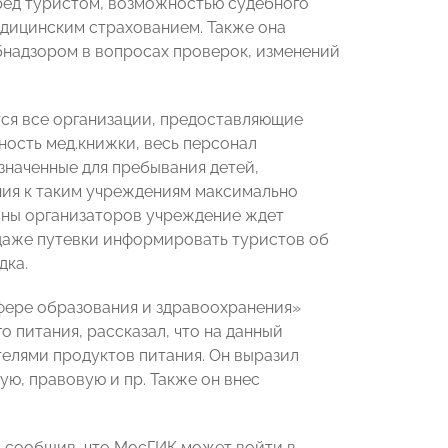
ред туристом, возможностью судебного
едицинским страхованием. Также она
бнадзором в вопросах проверок, изменений
тся все организации, предоставляющие
ность мед.книжки, весь персонал
значенные для пребывания детей,
ния к таким учреждениям максимально
оны организаторов учреждение ждет
одаже путевки информировать туристов об
дка.
фере образования и здравоохранения»
о питания, рассказал, что на данный
елями продуктов питания. Он выразил
ю, правовую и пр. Также он внес
, сообщив, что МосГИК может войти в