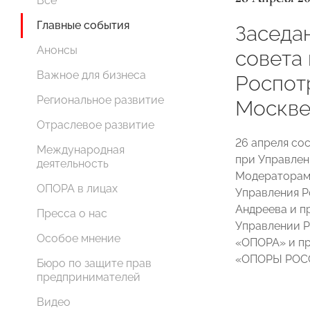
Все
Главные события
Заседа
Анонсы
совета
Важное для бизнеса
Роспотр
Региональное развитие
Москве
Отраслевое развитие
26 апреля со
Международная
при Управлен
деятельность
Модераторами
ОПОРА в лицах
Управления Р
Андреева и п
Пресса о нас
Управлении Р
Особое мнение
«ОПОРА» и пр
«ОПОРЫ РОСС
Бюро по защите прав
предпринимателей
Видео