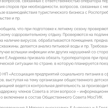
 вопросов, связанных с ответственностью оператора пе
ия споров при необходимости, вопросов, связанных с м
льзе взаимодействия туристического бизнеса с Роспотре
ьстве и пр.
ообщила, что при подготовке к летнему сезону проверяю
тскому оздоровительному отдыху. Проверяются на подлин
на наличие вирусов, обрабатываются помещения, предна
скважины, делается анализ питьевой воды и пр. Требова
случае вспышки инфекции или других нарушений со стор
кже Е.Андреева призвала обязать туроператоров при пр
ческой ситуации по стране, в которую планируется поез
 НП «Ассоциация предприятий социального питания в с
в, выступая на тему организации общественного детског
иацией ведется контрольная деятельность за производит
оддержку членов Совета в этом вопросе – информационну
о включении в состав Общественного Совета МосГИК.
предложения А.Мягкова высказались Е.Андреева и А.Грот