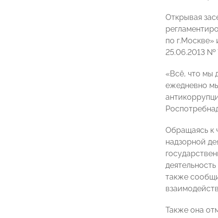
Открывая зас
регламентиро
по г.Москве»
25.06.2013 № 
«Всё, что мы 
ежедневно мы
антикоррупци
Роспотребнад
Обращаясь к 
надзорной де
государствен
деятельность
также сообщи
взаимодейств
Также она от