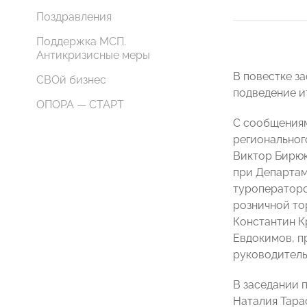
Поздравления
Поддержка МСП.
Антикризисные меры
В повестке з
СВОй бизнес
подведение ит
ОПОРА — СТАРТ
С сообщениям
региональног
Виктор Бирюк
при Департам
туроператоро
розничной то
Константин К
Евдокимов, п
руководитель
В заседании 
Наталия Тара