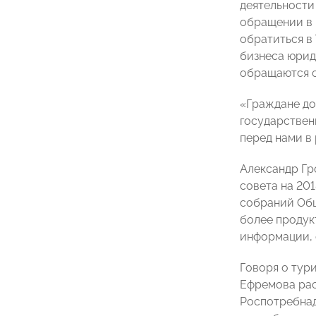
деятельности
обращении в 
обратиться в
бизнеса юрид
обращаются с
«Граждане до
государствен
перед нами в
Александр Гр
совета на 20
собраний Общ
более продук
информации, 
Говоря о тур
Ефремова рас
Роспотребнад