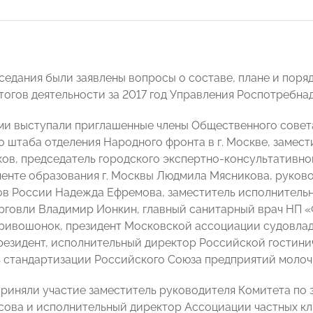
аседания были заявлены вопросы о составе, плане и поря
огов деятельности за 2017 год Управления Роспотребнадз
и выступали приглашенные члены Общественного совета,
о штаба отделения Народного фронта в г. Москве, замес
ов, председатель городского экспертно-консультативн
енте образования г. Москвы Людмила Мясникова, руков
в России Надежда Ефремова, заместитель исполнитель
рговли Владимир Ионкин, главный санитарный врач НП 
ривошонок, президент Московской ассоциации судовла
резидент, исполнительный директор Российской гостин
 стандартизации Российского Союза предприятий молоч
приняли участие заместитель руководителя Комитета 
сова и исполнительный директор Ассоциации частных к