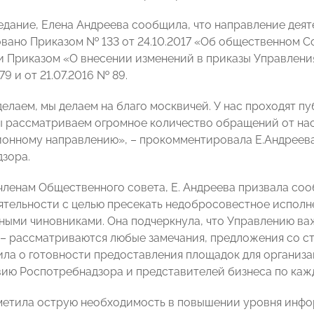
едание, Елена Андреева сообщила, что направление дея
вано Приказом № 133 от 24.10.2017 «Об общественном 
 и Приказом «О внесении изменений в приказы Управлени
79 и от 21.07.2016 № 89.
делаем, мы делаем на благо москвичей. У нас проходят п
 рассматриваем огромное количество обращений от насе
онному направлению», – прокомментировала Е.Андреева
зора.
членам Общественного совета, Е. Андреева призвала соо
ятельности с целью пресекать недобросовестное испол
ными чиновниками. Она подчеркнула, что Управлению важ
 – рассматриваются любые замечания, предложения со с
ла о готовности предоставления площадок для организа
ию Роспотребнадзора и представителей бизнеса по каж
метила острую необходимость в повышении уровня инфо