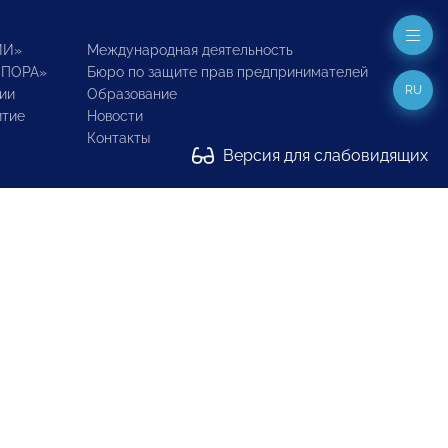
ИИ»
Международная деятельность
ОПОРА»
Бюро по защите прав предпринимателей
RU
ии
Образование
итие
Новости
Контакты
Версия для слабовидящих