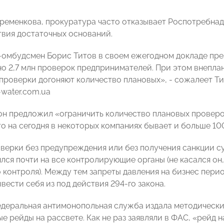
ременкова, прокуратура часто отказывает Роспотребна
твия достаточных оснований.
-омбудсмен Борис Титов в своем ежегодном докладе прези
 2,7 млн проверок предпринимателей. При этом внепланов
проверки догоняют количество плановых», - сожалеет Ти
-water.com.ua
 он предложил «ограничить количество плановых проверо
то на сегодня в некоторых компаниях бывает и больше 10
оверки без предупреждения или без получения санкции с
лся почти на все контролирующие органы (не касался он
 контроля). Между тем запреты давления на бизнес пери
вести себя из под действия 294-го закона.
деральная антимонопольная служба издала методическ
е рейды на рассвете. Как не раз заявляли в ФАС, «рейд н