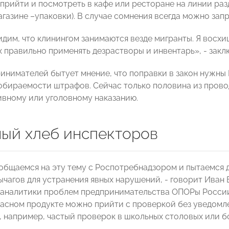
рийти и посмотреть в кафе или ресторане на линии разда
магазине –упаковки). В случае сомнения всегда можно за
идим, что клинингом занимаются везде мигранты. Я восхи
их правильно применять дезрастворы и инвентарь», - зак
инимателей бытует мнение, что поправки в закон нужны 
обираемости штрафов. Сейчас только половина из пров
вному или уголовному наказанию.
ый хлеб инспекторов
общаемся на эту тему с Роспотребнадзором и пытаемся до
ычагов для устранения явных нарушений, - говорит Иван
 аналитики проблем предпринимательства ОПОРы России.
пасном продукте можно прийти с проверкой без уведомле
, например, частый проверок в школьных столовых или бо