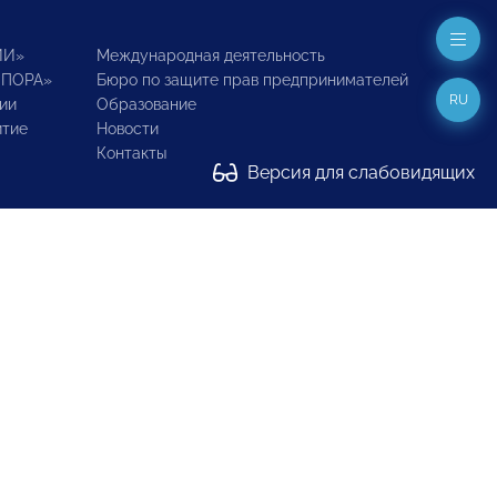
ИИ»
Международная деятельность
ОПОРА»
Бюро по защите прав предпринимателей
RU
ии
Образование
итие
Новости
Контакты
Версия для слабовидящих