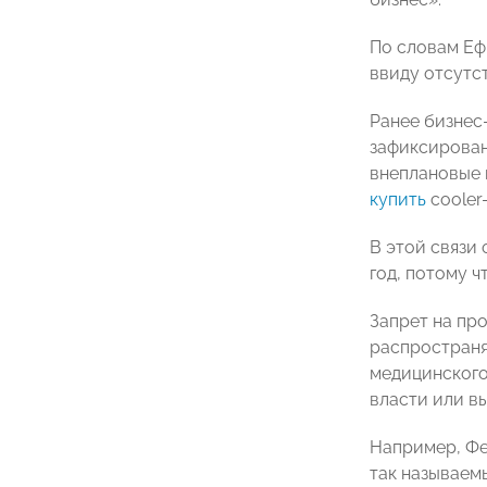
По словам Еф
ввиду отсутс
Ранее бизнес
зафиксировано
внеплановые 
купить
cooler
В этой связи
год, потому ч
Запрет на пр
распространя
медицинского
власти или вы
Например, Фе
так называемы