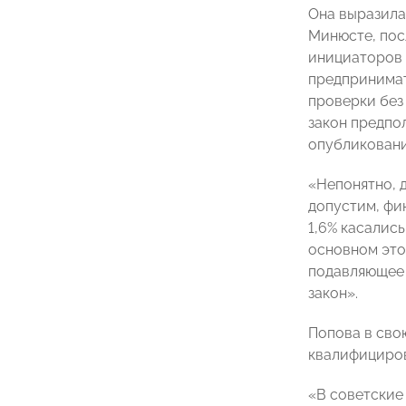
Она выразила
Минюсте, пос
инициаторов 
предпринимат
проверки без
закон предпо
опубликовани
«Непонятно, 
допустим, фи
1,6% касалис
основном это
подавляющее 
закон».
Попова в сво
квалифициров
«В советские