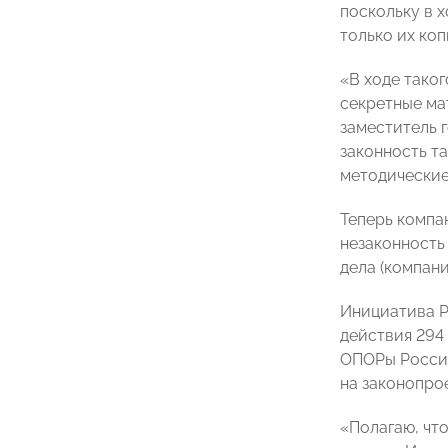
поскольку в 
только их ко
«В ходе тако
секретные ма
заместитель 
законность т
методические
Теперь компа
незаконность
дела (компан
Инициатива Р
действия 294
ОПОРы России
на законопро
«Полагаю, чт