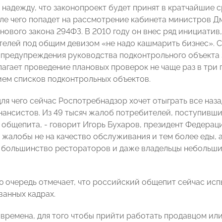
 надежду, что законопроект будет принят в кратчайшие с
ле чего попадет на рассмотрение кабинета министров Д
нового закона 294ФЗ. В 2010 году он внес ряд инициатив
елей под общим девизом «не надо кашмарить бизнес». С
 предупреждения руководства подконтрольного объекта з
лагает проведение плановых проверок не чаще раз в три 
ем списков подконтрольных объектов.
для чего сейчас Роспотребнадзор хочет отыграть все наз
нансистов. Из 49 тысяч жалоб потребителей, поступивших
ь общепита, - говорит Игорь Бухаров, президент Федерац
 жалобы не на качество обслуживания и тем более еды, а
большинство рестораторов и даже владельцы небольши
ю очередь отмечает, что российский общепит сейчас исп
анных кадрах.
 времена, для того чтобы прийти работать продавцом ил