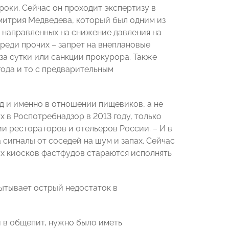
роки. Сейчас он проходит экспертизу в
митрия Медведева, который был одним из
, направленных на снижение давления на
реди прочих – запрет на внеплановые
а сутки или санкции прокурора. Также
года и то с предварительным
ад и именно в отношении пищевиков, а не
 в Роспотребнадзор в 2013 году, только
ии рестораторов и отельеров России. – И в
 сигналы от соседей на шум и запах. Сейчас
х киосков фастфудов стараются исполнять
ытывает острый недостаток в
и в общепит, нужно было иметь