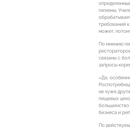
определенный
гигиены. Учил
обрабатываетс
требований к 
может, потому
По мнению ге
рестораторов
связаны с бо
запросы коре
«Да, особенн
Роспотребнад
не хуже други
пищевых цехо
большинство 
бизнеса и ре
По действующ