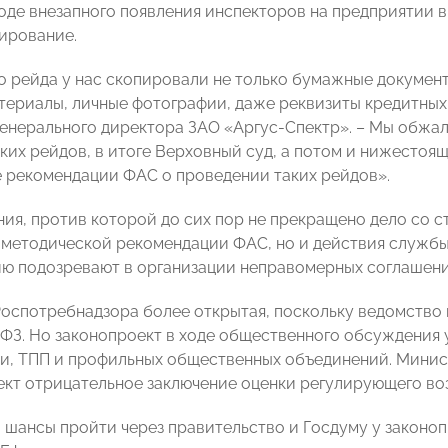
ходе внезапного появления инспекторов на предприятии 
пирование.
го рейда у нас скопировали не только бумажные документ
териалы, личные фотографии, даже реквизиты кредитных к
генерального директора ЗАО «Аргус-Спектр». – Мы обжал
аких рейдов, в итоге Верховный суд, а потом и нижесто
 рекомендации ФАС о проведении таких рейдов».
ния, против которой до сих пор не прекращено дело со 
 методической рекомендации ФАС, но и действия службы 
ию подозревают в организации неправомерных соглашени
оспотребнадзора более открытая, поскольку ведомство 
 ФЗ. Но законопроект в ходе общественного обсуждения 
, ТПП и профильных общественных объединений. Минис
ект отрицательное заключение оценки регулирующего во
о шансы пройти через правительство и Госдуму у законо