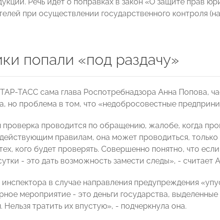
укции. Речь идет о поправках в закон «О защите прав ю
елей при осуществлении государственного контроля (над
ки попали «под раздачу»
ИТАР-ТАСС сама глава Роспотребнадзора Анна Попова, ча
а, но проблема в том, что «недобросовестные предприни
 проверка проводится по обращению, жалобе, когда про
 действующим правилам, она может проводиться, только 
тех, кого будет проверять. Совершенно понятно, что есл
сутки - это дать возможность замести следы», - считает 
, инспектора в случае направления предупреждения «упус
рное мероприятие - это деньги государства, выделенные
 Нельзя тратить их впустую», - подчеркнула она.