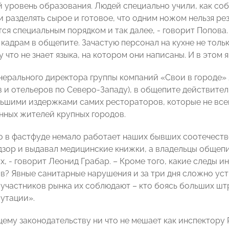
 уровень образования. Людей специально учили, как со
и разделять сырое и готовое, что одним ножом нельзя рез
я специальным порядком и так далее, - говорит Попова. 
кадрам в общепите. Зачастую персонал на кухне не только
 что не знает языка, на котором они написаны. И в этом
нерального директора группы компаний «Свои в городе»
 и отельеров по Северо-Западу), в общепите действител
льшими издержками самих рестораторов, которые не все
нных жителей крупных городов.
о в фастфуде немало работает наших бывших соотечестве
зор и выдавал медицинские книжки, а владельцы общепит
х, - говорит Леонид Грабар. – Кроме того, какие следы 
в? Явные санитарные нарушения и за три дня сложно устр
участников рынка их соблюдают – кто боясь больших шт
путации».
ему законодательству ни что не мешает как инспектору 