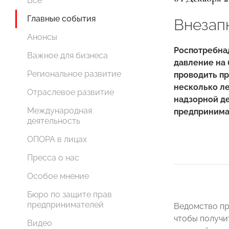
Все
Главные события
Внезап
Анонсы
Роспотребна
Важное для бизнеса
давление на 
Региональное развитие
проводить пр
несколько ле
Отраслевое развитие
надзорной де
Международная
предпринима
деятельность
ОПОРА в лицах
Пресса о нас
Особое мнение
Бюро по защите прав
предпринимателей
Ведомство пр
чтобы получи
Видео