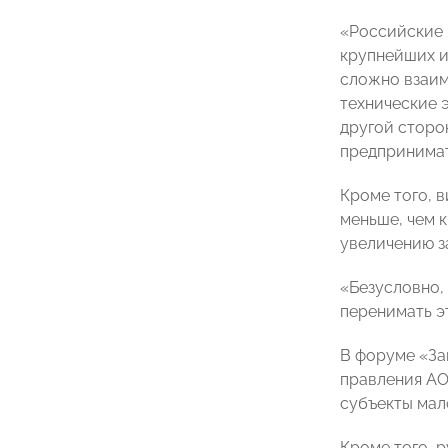
«Российские 
крупнейших и
сложно взаим
технические 
другой сторон
предпринимат
Кроме того, в
меньше, чем 
увеличению з
«Безусловно,
перенимать э
В форуме «За
правления А
субъекты мал
Кроме того, 