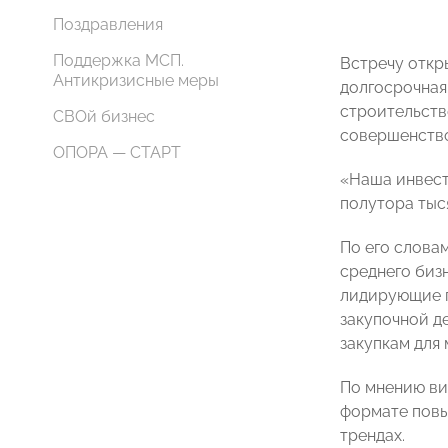
Поздравления
Поддержка МСП.
Встречу откр
Антикризисные меры
долгосрочная
строительств
СВОй бизнес
совершенство
ОПОРА — СТАРТ
«Наша инвест
полутора тыс
По его словам
среднего бизн
лидирующие п
закупочной д
закупкам для
По мнению ви
формате повы
трендах.