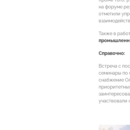
на форуме ре
отметили упр
взаимодейств
Также в рабо
промышленни
Справочно:
Встреча с по
семинары по
снабжение ОА
приоритетных
заинтересов
участвовали 