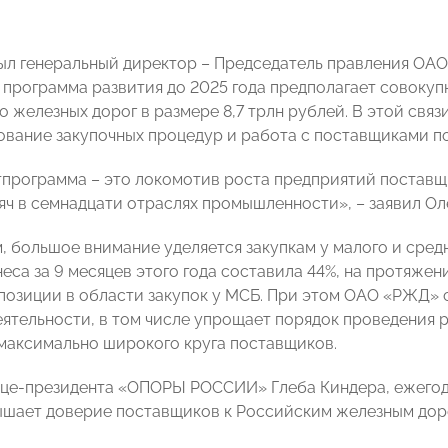
ыл генеральный директор – Председатель правления О
 программа развития до 2025 года предполагает совоку
о железных дорог в размере 8,7 трлн рублей. В этой свя
вание закупочных процедур и работа с поставщиками п
программа – это локомотив роста предприятий поставщ
яч в семнадцати отраслях промышленности», – заявил Ол
, большое внимание уделяется закупкам у малого и средн
еса за 9 месяцев этого года составила 44%,
на протяжени
озиции в области закупок у МСБ.
При этом ОАО «РЖД» 
еятельности, в том числе упрощает порядок проведения р
 максимально широкого круга поставщиков.
це-президента «ОПОРЫ РОССИИ» Глеба Киндера, ежегод
шает доверие поставщиков к Российским железным доро