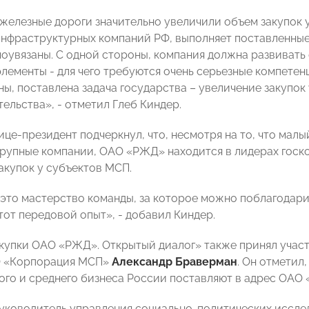
железные дороги значительно увеличили объем закупок у
нфраструктурных компаний РФ, выполняет поставленные 
оувязаны. С одной стороны, компания должна развивать
элементы - для чего требуются очень серьезные компетен
ы, поставлена задача государства – увеличение закупок 
ельства», - отметил Глеб Киндер.
ице-президент подчеркнул, что, несмотря на то, что мал
крупные компании, ОАО «РЖД» находится в лидерах госко
акупок у субъектов МСП.
 это мастерство команды, за которое можно поблагодари
тот передовой опыт», - добавил Киндер.
купки ОАО «РЖД». Открытый диалог» также принял участ
О «Корпорация МСП»
Александр Браверман
. Он отметил,
ого и среднего бизнеса России поставляют в адрес ОАО
руководитель управления социально-политических исс