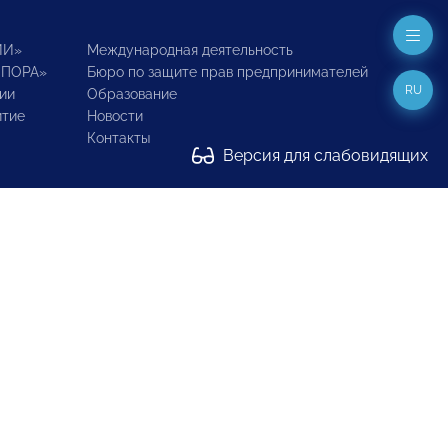
ИИ»
Международная деятельность
ОПОРА»
Бюро по защите прав предпринимателей
RU
ии
Образование
итие
Новости
Контакты
Версия для слабовидящих