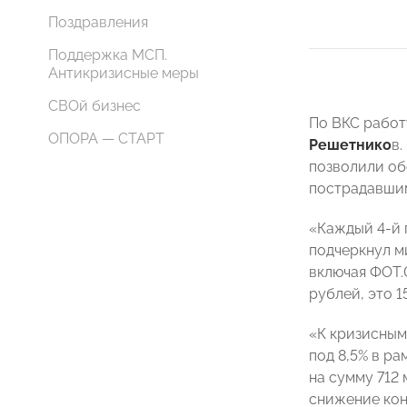
Поздравления
Поддержка МСП.
Антикризисные меры
СВОй бизнес
По ВКС работ
ОПОРА — СТАРТ
Решетнико
в.
позволили об
пострадавшими
«Каждый 4-й 
подчеркнул м
включая ФОТ.
рублей, это 1
«К кризисным
под 8,5% в р
на сумму 712
снижение кон