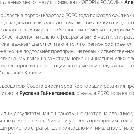
ть данных мер отметил президент «ОПОРЫ РОССИИ»
Але
 область в первом квартале 2020 года показала себя как
од пандемии и вызванную этим экономическую ситуацию,
го квартала. Этому способствовали те меры поддержки б
области дополнительно к федеральным. В частности, рас
акже, важным шагом считаю и то, что регион собирается
конечно же подтолкнёт предпринимателей к ответственн
егиона. Мы взяли на заметку многие инициативы Ульяновс
 инвесторов и преференции, которые они получают», - 
Александр Калинин.
едседателя Совета директоров Корпорации развития п
 области
Руслана Гайнетдинова
, с начала 2020 года на 
видим результаты нашей работы. Не смотря на сложные у
гионе отмечается стабильный уровень предпринимательс
еди регионов страны, где произошло минимальное сниже