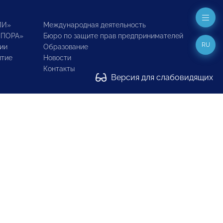
ИИ»
Международная деятельность
ОПОРА»
Бюро по защите прав предпринимателей
RU
ии
Образование
итие
Новости
Контакты
Версия для слабовидящих