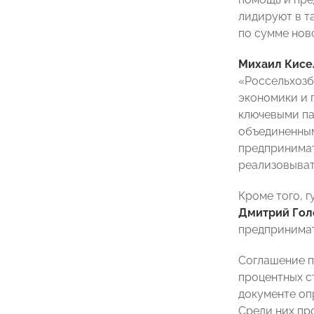
лидируют в та
по сумме нов
Михаил Кисе
«Россельхозб
экономики и 
ключевыми па
объединенным
предпринимат
реализовыват
Кроме того, 
Дмитрий Гол
предпринимат
Соглашение п
процентных с
документе оп
Среди них пр