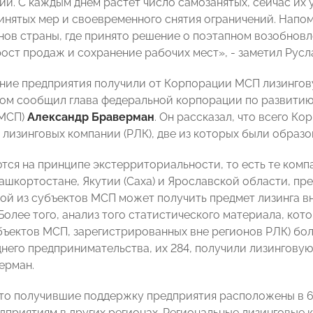
и. С каждым днём растёт число самозанятых, сейчас их у
инятых мер и своевременного снятия ограничений. Напом
нов страны, где принято решение о поэтапном возобновл
рост продаж и сохранение рабочих мест», - заметил Русл
ние предприятия получили от Корпорации МСП лизингов
том сообщил глава федеральной корпорации по развитию
 МСП)
Александр Браверман
. Он рассказал, что всего 
лизинговых компании (РЛК), две из которых были образова
тся на принципе экстерриториальности, то есть те комп
Башкортостане, Якутии (Саха) и Ярославской области, пр
бой из субъектов МСП может получить предмет лизинга вн
олее того, анализ того статистического материала, котор
бъектов МСП, зарегистрированных вне регионов РЛК) бол
него предпринимательства, их 284, получили лизинговую 
ерман.
что получившие поддержку предприятия расположены в 6
дприятиям в других регионах. Региональные лизинговые 