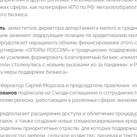
ких сферах, как полиграфия (47%) по РФ, металлообработ
ого бизнеса.
ль
, заместитель директора департамента малого и средн
анк занимает лидирующие позиции по кредитованию мало
продолжает наращивать объемы финансирования этого се
ртнерами «ОПОРЫ РОССИИ» и традиционно поддерживаем
и усилиями формировать благоприятный бизнес-климат в
ели столкнулись с новыми вызовами из-за пандемии, и Р
ь меры поддержки бизнеса».
губернатор Сергей Морозов и председатель правления, ч
ованов
подписали на Съезде соглашение о сотрудничеств
елям региона, работающим в различных сферах экономи
редполагает расширение доступа и облегчение процеду
тавок, а также создание новых специализированных кред
ределены приоритетные отрасли, для которых поддержка
оизводство мебели, сельское хозяйство, пищевая и тек