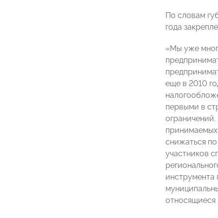
По словам гу
года закрепл
«Мы уже мног
предпринимат
предпринимат
еще в 2010 г
налогообложе
первыми в ст
ограничений.
принимаемых 
снижаться по
участников с
региональног
инструмента 
муниципальны
относящиеся 