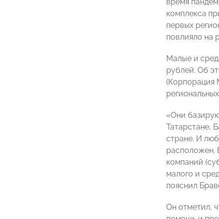
время пандеми
комплекса пр
первых регио
повлияло на 
Малые и сред
рублей. Об э
(Корпорация
региональных 
«Они базирую
Татарстане, 
стране. И лю
расположен. Б
компаний (су
малого и сред
пояснил Брав
Он отметил, 
помощь и пре