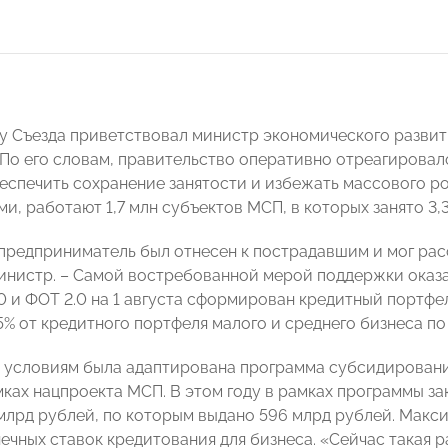
у Съезда приветствовал министр экономического разв
 По его словам, правительство оперативно отреагировал
еспечить сохранение занятости и избежать массового ро
, работают 1,7 млн субъектов МСП, в которых занято 3,3
предприниматель был отнесен к пострадавшим и мог рас
инистр. – Самой востребованной мерой поддержки оказал
0 и ФОТ 2.0 на 1 августа сформирован кредитный портфе
5% от кредитного портфеля малого и среднего бизнеса по
 условиям была адаптирована программа субсидирования
амках нацпроекта МСП. В этом году в рамках программы з
 млрд рублей, по которым выдано 596 млрд рублей. Макс
ечных ставок кредитования для бизнеса. «Сейчас такая 