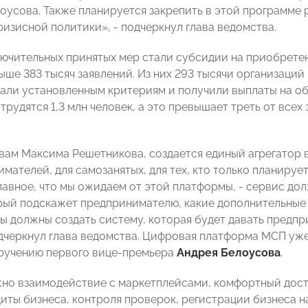
оусова. Также планируется закрепить в этой программе 
ризисной политики», - подчеркнул глава ведомства.
лючительных принятых мер стали субсидии на приобрете
ыше 383 тысяч заявлений. Из них 293 тысячи организаци
али установленным критериям и получили выплаты на общ
трудятся 1,3 млн человек, а это превышает треть от всех
овам Максима Решетникова, создается единый агрегатор 
мателей, для самозанятых, для тех, кто только планиру
Главное, что мы ожидаем от этой платформы, - сервис до
рый подскажет предпринимателю, какие дополнительные 
Мы должны создать систему, которая будет давать предп
одчеркнул глава ведомства. Цифровая платформа МСП у
ручению первого вице-премьера
Андрея Белоусова
.
но взаимодействие с маркетплейсами, комфортный досту
иты бизнеса, контроля проверок, регистрации бизнеса н