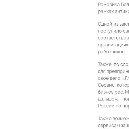
Рэмовича Бел
рамках антик
Одной из зак
поступило св
соответствов
организациях 
работников.
Также, по сл
для предприни
свое дело. «
Сервис, кото
бизнес рос. 
дальше», - п
России по по
Также возмож
сервисам защ