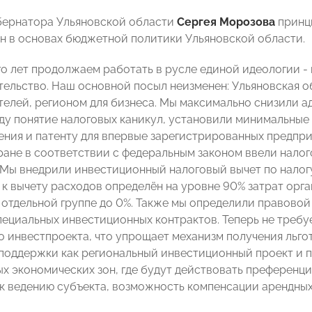
бернатора Ульяновской области
Сергея Морозова
принци
ен в основах бюджетной политики Ульяновской области.
о лет продолжаем работать в русле единой идеологии -
ельство. Наш основной посыл неизменен: Ульяновская об
елей, регионом для бизнеса. Мы максимально снизили а
оду понятие налоговых каникул, установили минимальные
ния и патенту для впервые зарегистрированных предпри
ране в соответствии с федеральным законом ввели налог
 Мы внедрили инвестиционный налоговый вычет по налогу
к вычету расходов определён на уровне 90% затрат орга
 отдельной группе до 0%. Также мы определили правовой
пециальных инвестиционных контрактов. Теперь не требу
о инвестпроекта, что упрощает механизм получения льгот
поддержки как региональный инвестиционный проект и
х экономических зон, где будут действовать преференци
к ведению субъекта, возможность компенсации арендны