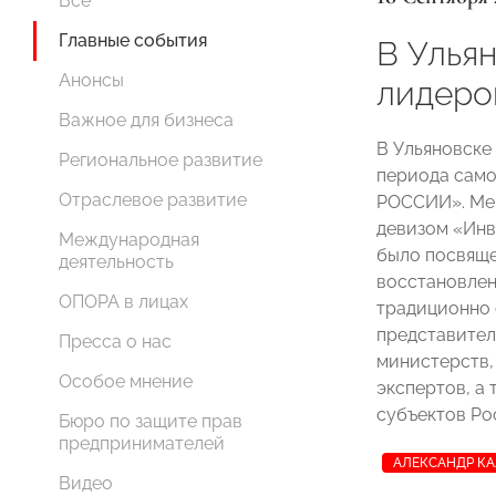
Все
Главные события
В Улья
Анонсы
лидер
Важное для бизнеса
В Ульяновске
Региональное развитие
периода сам
Отраслевое развитие
РОССИИ». Ме
девизом «Инв
Международная
было посвяще
деятельность
восстановлен
ОПОРА в лицах
традиционно 
представител
Пресса о нас
министерств,
Особое мнение
экспертов, а
субъектов Ро
Бюро по защите прав
предпринимателей
АЛЕКСАНДР К
Видео