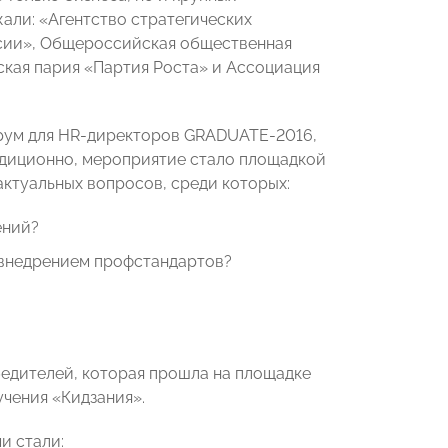
али: «Агентство стратегических
сии», Общероссийская общественная
кая пария «Партия Роста» и Ассоциация
орум для HR-директоров GRADUATE-2016,
диционно, мероприятие стало площадкой
ктуальных вопросов, среди которых:
ений?
с внедрением профстандартов?
едителей, которая прошла на площадке
чения «Кидзания».
и стали: