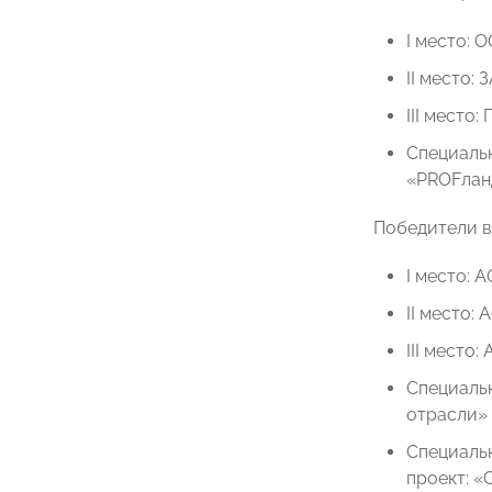
I место: 
II место:
III место
Специальн
«PROFлан
Победители в
I место: 
II место:
III место
Специаль
отрасли»
Специальн
проект: «