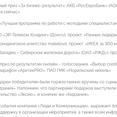
ый приз «За бизнес-результат»: АКБ «РосЕвроБанк» (АО)
я сейчас»
«Лучшая программа по работе с молодыми специалистам
АО «ЭР-Телеком Холдинг» (Дом.ru), проект: «Ранние лиде
 Брендинговое агентство makelove, проект: «ИКЕА за 300 
:«Западно – Сибирская железная дорога» (ОАО «РЖД»), пр
приз по результатам онлайн – голосования, «Выбор сооб
марафон «АрктикPRO», ПАО ГМК «Норильский никель»
дарки победителям были торжественно вручены со сцены
дзания». Напомним, что партнерами подарков выступили 
тельство «Эксмо», и конечно же «Кидзания».
события компания «Люди и Коммуникации», выражает бл
оддержку в организации мероприятия, а также всем инф