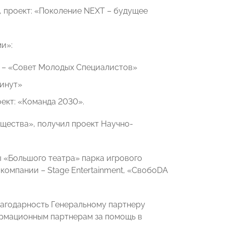
, проект: «Поколение NЕXT – будущее
и»:
ры – «Совет Молодых Специалистов»
минут»
оект: «Команда 2030».
щества», получил проект Научно-
 «Большого театра» парка игрового
компании – Stage Entertainment, «СвобоDA
агодарность Генеральному партнеру
ормационным партнерам за помощь в