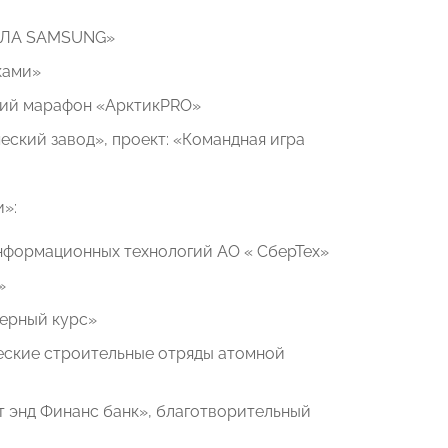
ШКОЛА SAMSUNG»
ками»
ский марафон «АрктикPRO»
ский завод», проект: «Командная игра
»:
информационных технологий АО « СберТех»
»
Верный курс»
еские строительные отряды атомной
т энд Финанс банк», благотворительный