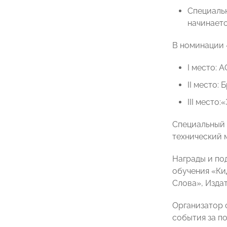
Специальн
начинаетс
В номинации 
I место: 
II место:
III место
Специальный 
технический 
Награды и по
обучения «Ки
Слова», Изда
Организатор 
события за п