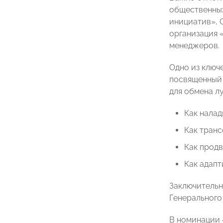
общественных
инициатив», 
организация 
менеджеров.
Одно из ключ
посвященный 
для обмена л
Как налад
Как транс
Как прод
Как адапт
Заключительн
Генерального
В номинации 