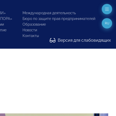
ИИ»
Международная деятельность
ОПОРА»
Бюро по защите прав предпринимателей
RU
ии
Образование
итие
Новости
Контакты
Версия для слабовидящих