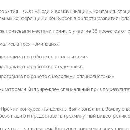
события – ООО «Люди и Коммуникации», компания, спец
ьных конференций и конкурсов в области развития чело
е за призовыми местами приняло участие 36 проектов от
мались в трех номинациях:
программа по работе со школьниками»
программа по работе со студентами»
программа по работе с молодыми специалистами»
анизаторами был учрежден специальный приз по результ
в Премии конкурсанты должны были заполнить Заявку с д
резентацию и предоставить трехминутный видео-ролик о
ть, что актуальная тема Конкурса привлекла внимание не