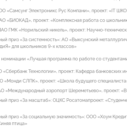
ООО «Самсунг Электроникс Рус Компани», проект: «IT 
 ЗАО «БИОКАД», проект: «Комплексная работа со школьни
: ПАО ГМК «Норильский никель», проект: Научно-техниче
ый приз «За системность»: АО «Выксунский металлургиче
диЯ» для школьников 9-х классов»
 номинации «Лучшая программа по работе со студентами
АО «Сбербанк Технологии», проект: Кафедра банковских 
 АО «Монди СЛПК», проект: «Школа будущего специалиста
: АО «Международный аэропорт Шереметьево», проект: «
ный приз «За масштаб»: ОЦКС Росатомапроект: «Студенч
ый приз «За социальную значимость»: ООО «Хоум Креди
Синяя птица»