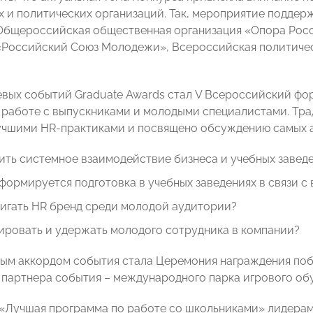
 и политических организаций. Так, мероприятие поддерж
Общероссийская общественная организация «Опора Рос
«Российский Союз Молодежи», Всероссийская политичес
евых событий Graduate Awards стал V Всероссийский ф
работе с выпускниками и молодыми специалистами. Тра
учшими HR-практиками и посвящено обсуждению самых а
ить системное взаимодействие бизнеса и учебных завед
формируется подготовка в учебных заведениях в связи 
вигать HR бренд среди молодой аудитории?
ировать и удержать молодого сотрудника в компании?
ым аккордом события стала Церемония награждения поб
 партнера события – международного парка игрового обу
«Лучшая программа по работе со школьниками» лидерам