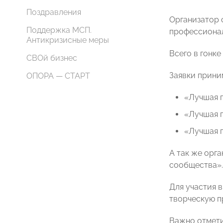
Поздравления
Организатор 
Поддержка МСП.
профессионал
Антикризисные меры
Всего в гонк
СВОй бизнес
Заявки прини
ОПОРА — СТАРТ
«Лучшая 
«Лучшая 
«Лучшая 
А так же орг
сообщества».
Для участия 
творческую п
Важно отмети