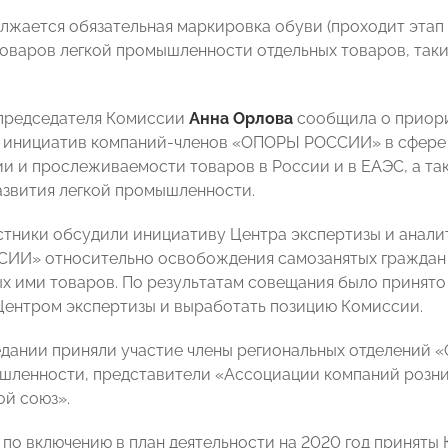
лжается обязательная маркировка обуви (проходит этап
оваров легкой промышленности отдельных товаров, таких
председателя Комиссии
Анна Орлова
сообщила о приори
 инициатив компаний-членов «ОПОРЫ РОССИИ» в сфере 
и и прослеживаемости товаров в России и в ЕАЭС, а т
звития легкой промышленности.
стники обсудили инициативу Центра экспертизы и анал
ИИ» относительно освобождения самозанятых граждан 
х ими товаров. По результатам совещания было принят
Центром экспертизы и выработать позицию Комиссии.
едании приняли участие члены региональных отделений
шленности, представители «Ассоциации компаний розни
й союз».
по включению в план деятельности на 2020 год приняты 