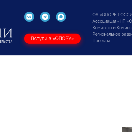
Об «ОПОРЕ РОСС
Ассоциация «НП «
Комитеты и Комисс
Региональное разв
Вступи в «ОПОРУ»
Проекты