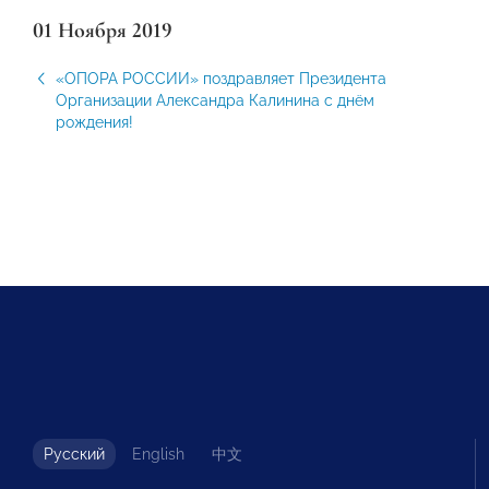
01 Ноября 2019
«ОПОРА РОССИИ» поздравляет Президента
Организации Александра Калинина с днём
рождения!
Русский
English
中文