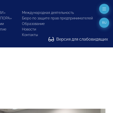
ИИ»
Международная деятельность
ОПОРА»
Бюро по защите прав предпринимателей
RU
ии
Образование
итие
Новости
Контакты
Версия для слабовидящих