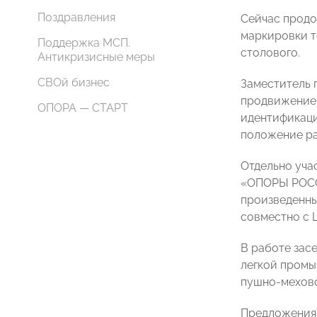
Поздравления
Сейчас продо
маркировки т
Поддержка МСП.
столового.
Антикризисные меры
СВОй бизнес
Заместитель 
продвижение
ОПОРА — СТАРТ
идентификаци
положение ра
Отдельно уча
«ОПОРЫ РОСС
произведенны
совместно с 
В работе зас
легкой промы
пушно-мехово
Предложения 