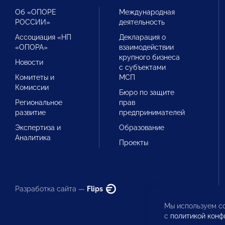
Об «ОПОРЕ
Международная
РОССИИ»
деятельность
Ассоциация «НП
Декларация о
«ОПОРА»
взаимодействии
крупного бизнеса
Новости
с субъектами
Комитеты и
МСП
Комиссии
Бюро по защите
Региональное
прав
развитие
предпринимателей
Экспертиза и
Образование
Аналитика
Проекты
Разработка сайта —
Flips
Мы используем co
с
политикой конф