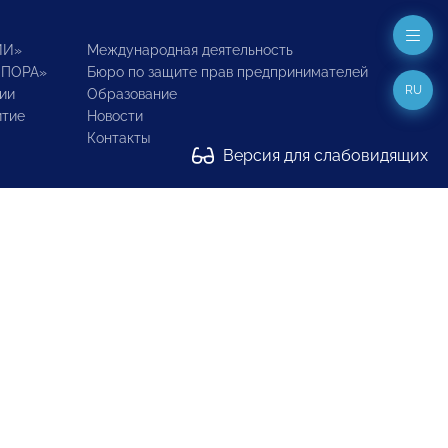
ИИ»
Международная деятельность
ОПОРА»
Бюро по защите прав предпринимателей
RU
ии
Образование
итие
Новости
Контакты
Версия для слабовидящих