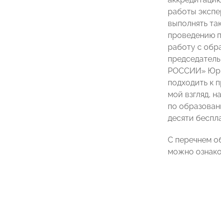
работы экспе
выполнять так
проведению п
работу с обр
председатель
РОССИИ» Юрий
подходить к 
мой взгляд, 
по образован
десяти беспл
С перечнем о
можно ознак