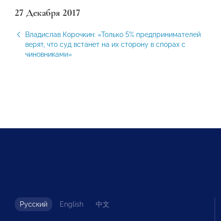
27 Декабря 2017
Владислав Корочкин: «Только 5% предпринимателей
верят, что суд встанет на их сторону в спорах с
чиновниками»
Русский
English
中文