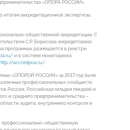
едпринимательства «ОПОРА РОССИИ».
 итогам аккредитационной экспертизы,
сионально-общественной аккредитации. С
ельством С.Р. Борисова аккредитовано
ых программах размещается в реестре
poa.ru/
и в системе мониторинга
http://accredpoa.ru/
имых «ОПОРОЙ РОССИИ» за 2017 год были
различных профессиональных сообществ
гов России, Российская гильдия пекарей и
ого и среднего предпринимательства –
области аудита, внутреннего контроля и
ть профессионально-общественную
го ежегодного мониторинга результатов