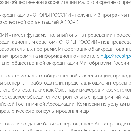
кой общественной аккредитации малого и среднего пр
аккредитацию «ОПОРЫ РОССИИ» получили 3 программы по
экспертной организацией АККОРК.
И» имеет фундаментальный опыт в проведении профес
кредитационным советом «ОПОРЫ РОССИИ» под председат
разовательных программ. Информация об аккредитованн
нных программ на информационном портале
http://reestr
льно-общественной аккредитации Минобрнауки России
 профессионально-общественной аккредитации, провод
ы эксперты – работодатели, представляющие интересы 
днего бизнеса, таких как Союз парикмахеров и косметоло
Московское объединение строительных предприятий мал
йской Гостиничной Ассоциации, Комиссии по услугам в 
равленческого консультирования и др.
готовка и создание базы экспертов, способных проводи
, одна из наиболее острых проблем. На основании наше