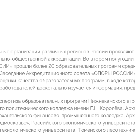
ные организации различных регионов России проявляют
ьно-общественной аккредитации. Во втором полугодии 2
ИИ» прошли более 20 образовательных программ средн
 Заседание Аккредитационного совета «ОПОРЫ РОССИИ»
оценки качества образовательных программ, в ходе кот
работодателей досконально изучается информация, пред
спертиза образовательных программ Нижнекамского аг
о политехнического колледжа имени Е.Н. Королёва, Арх
рхангельского финансово-промышленного колледжа, Арха
дмосковье», Российского экономического университета 
технологического университета, Тюменского лесотехнич