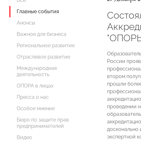
Все
Главные события
Состоя
Анонсы
Аккред
Важное для бизнеса
"ОПОР
Региональное развитие
Образователь
Отраслевое развитие
России прояв
Международная
профессионал
деятельность
втором полуг
прошли более
ОПОРА в лицах
профессионал
Пресса о нас
аккредитацио
проведении н
Особое мнение
образователь
Бюро по защите прав
аккредитацио
предпринимателей
досконально 
экспертной к
Видео