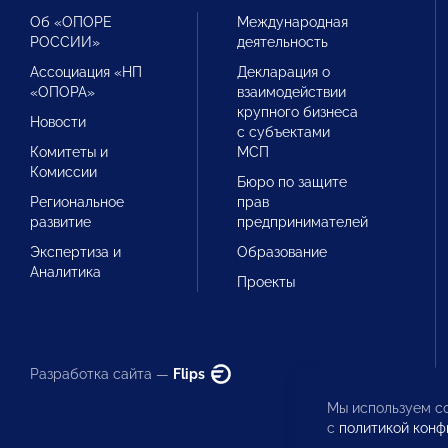
Об «ОПОРЕ
Международная
РОССИИ»
деятельность
Ассоциация «НП
Декларация о
«ОПОРА»
взаимодействии
крупного бизнеса
Новости
с субъектами
Комитеты и
МСП
Комиссии
Бюро по защите
Региональное
прав
развитие
предпринимателей
Экспертиза и
Образование
Аналитика
Проекты
Разработка сайта —
Flips
Мы используем co
с
политикой конф