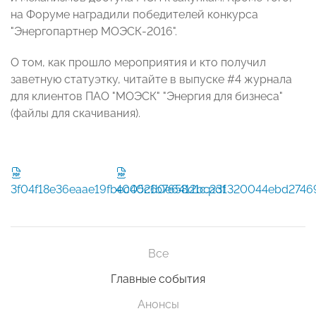
на Форуме наградили победителей конкурса
"Энергопартнер МОЭСК-2016".
О том, как прошло мероприятия и кто получил
заветную статуэтку, читайте в выпуске #4 журнала
для клиентов ПАО "МОЭСК" "Энергия для бизнеса"
(файлы для скачивания).
3f04f18e36eaae19fbec0521b7658d1c.pdf
4040c60e6412bc231320044ebd27469
Все
Главные события
Анонсы