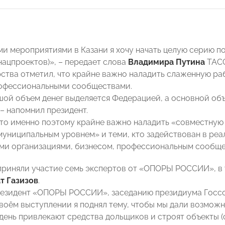
и мероприятиями в Казани я хочу начать целую серию п
нацпроектов)», – передает слова
Владимира Путина
ТАСС
рства отметил, что крайне важно наладить слаженную ра
рофессиональными сообществами.
ой объем денег выделяется Федерацией, а основной объ
 – напомнил президент.
что именно поэтому крайне важно наладить «совместную
муниципальным уровнем» и теми, кто задействован в реа
и организациями, бизнесом, профессиональным сообще
приняли участие семь экспертов от «ОПОРЫ РОССИИ», в
т Газизов
.
резидент «ОПОРЫ РОССИИ», заседанию президиума Госсо
своём выступлении я поднял тему, чтобы мы дали возмож
день привлекают средства дольщиков и строят объекты (с