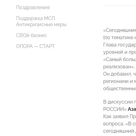
Поздравления
Поддержка МСП.
Антикризисные меры
«Сегодняшним
СВОй бизнес
(по тематике 
Глава госуда
ОПОРА — СТАРТ
уровней и п
«Самый больш
реализован»,
Он добавил, 
регионами и 
общественным
В дискуссии 
РОССИИ»
Аза
Как заявил П
вопроса. «В 
сегодняшний 