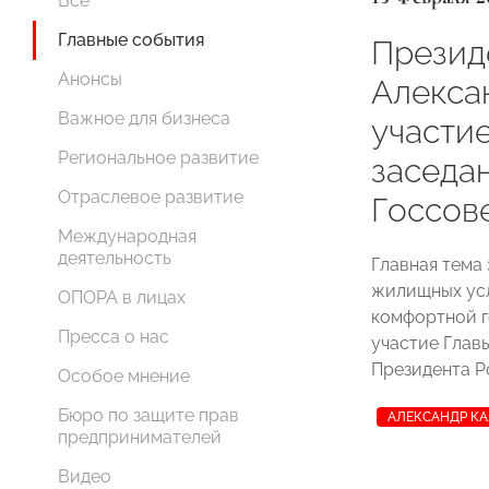
Все
Главные события
Прези
Анонсы
Алекса
Важное для бизнеса
участи
Региональное развитие
заседа
Отраслевое развитие
Госсов
Международная
деятельность
Главная тема
жилищных ус
ОПОРА в лицах
комфортной г
Пресса о нас
участие Глав
Президента Р
Особое мнение
Бюро по защите прав
АЛЕКСАНДР К
предпринимателей
Видео