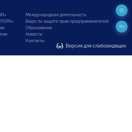
ИИ»
Международная деятельность
ОПОРА»
Бюро по защите прав предпринимателей
RU
ии
Образование
итие
Новости
Контакты
Версия для слабовидящих