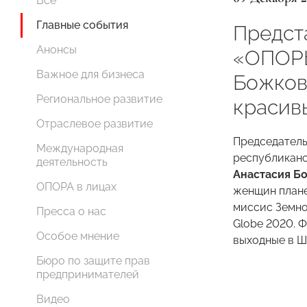
Все
Главные события
Предст
Анонсы
«ОПОР
Важное для бизнеса
Божков
Региональное развитие
красив
Отраслевое развитие
Председатель
Международная
республикан
деятельность
Анастасия Б
ОПОРА в лицах
женщин плане
миссис Земн
Пресса о нас
Globe
2020. Ф
Особое мнение
выходные
в Ш
Бюро по защите прав
предпринимателей
Видео