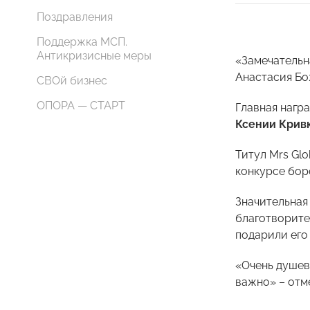
Поздравления
Поддержка МСП.
Антикризисные меры
«Замечательна
Анастасия Бо
СВОй бизнес
ОПОРА — СТАРТ
Главная нагр
Ксении Крив
Титул
Mrs
Glo
конкурсе боро
Значительная
благотворите
подарили его
«Очень душев
важно» – отм