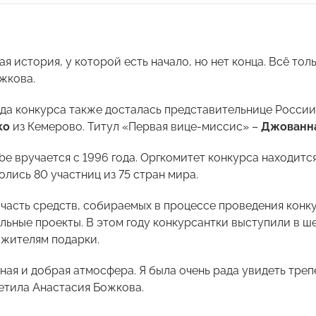
я история, у которой есть начало, но нет конца. Всё то
жкова.
ада конкурса также досталась представительнице Росси
ко
из Кемерово. Титул «Первая вице-миссис» –
Джованн
be
вручается с 1996 года. Оргкомитет конкурса находится
лись 80 участниц из 75 стран мира.
 часть средств, собираемых в процессе проведения конк
льные проекты. В этом году конкурсантки выступили в 
 жителям подарки.
ная и добрая атмосфера. Я была очень рада увидеть тре
етила Анастасия Божкова.