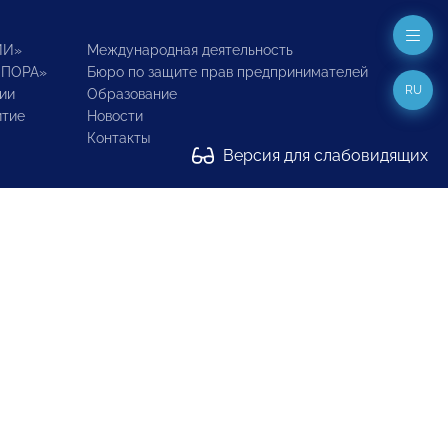
ИИ»
Международная деятельность
ОПОРА»
Бюро по защите прав предпринимателей
RU
ии
Образование
итие
Новости
Контакты
Версия для слабовидящих