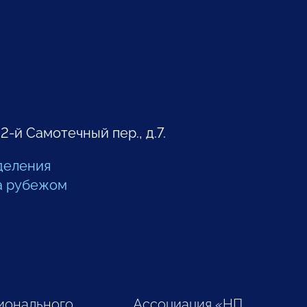
 2-й Самотечный пер., д.7.
деления
а рубежом
ионального
Ассоциация «НП