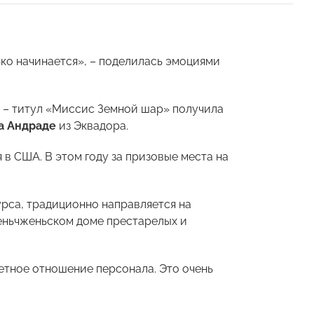
лько начинается», – поделилась эмоциями
и – титул «Миссис Земной шар» получила
а Андраде
из Эквадора.
 в США. В этом году за призовые места на
урса, традиционно направляется на
шеньчженьском доме престарелых и
петное отношение персонала. Это очень