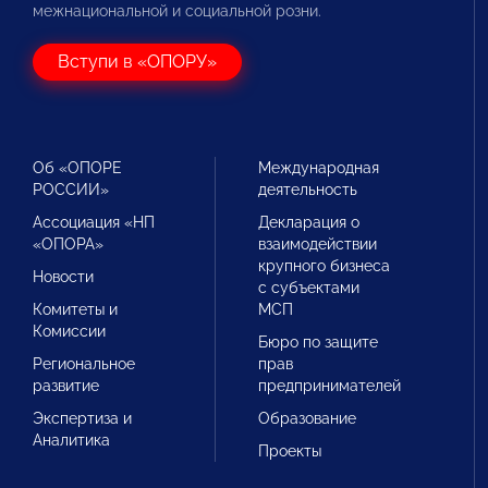
межнациональной и социальной розни.
Вступи в «ОПОРУ»
Об «ОПОРЕ
Международная
РОССИИ»
деятельность
Ассоциация «НП
Декларация о
«ОПОРА»
взаимодействии
крупного бизнеса
Новости
с субъектами
Комитеты и
МСП
Комиссии
Бюро по защите
Региональное
прав
развитие
предпринимателей
Экспертиза и
Образование
Аналитика
Проекты