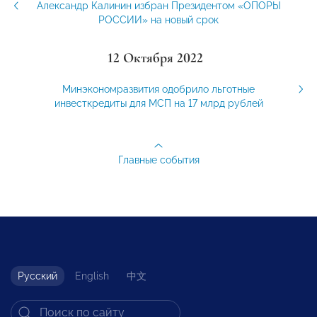
Александр Калинин избран Президентом «ОПОРЫ
РОССИИ» на новый срок
12 Октября 2022
Минэкономразвития одобрило льготные
инвесткредиты для МСП на 17 млрд рублей
Главные события
Русский
English
中文