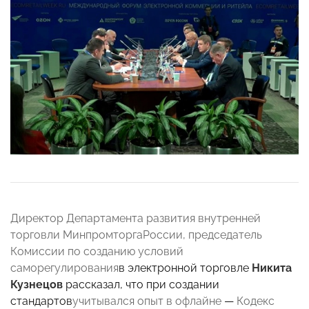
Директор Департамента развития внутренней
торговли МинпромторгаРоссии, председатель
Комиссии по созданию условий
саморегулирования
в электронной торговле
Никита
Кузнецов
рассказал, что при создании
стандартов
учитывался опыт в офлайне
—
Кодекс