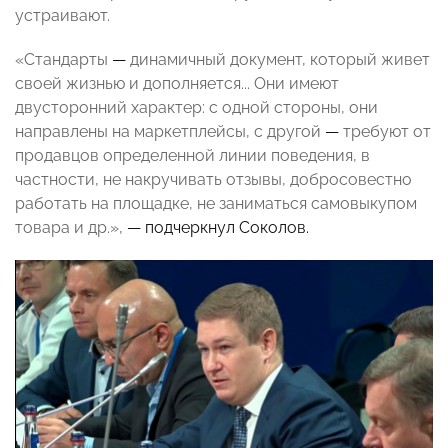
устраивают.
«Стандарты
—
динамичный документ, который живет
своей жизнью и дополняется... Они имеют
двусторонний характер: с одной стороны, они
направлены на маркетплейсы, с другой
—
требуют от
продавцов определенной линии поведения, в
частности, не накручивать отзывы, добросовестно
работать на площадке, не заниматься самовыкупом
товара и др.»,
— подчеркнул Соколов.