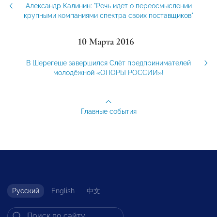
Александр Калинин: "Речь идет о переосмыслении
крупными компаниями спектра своих поставщиков"
10 Марта 2016
В Шерегеше завершился Cлёт предпринимателей
молодёжной «ОПОРЫ РОССИИ»!
Главные события
Русский
English
中文