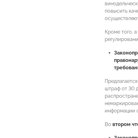
винодельческ
повысить кач
осуществляют
Кроме того, 
регулировани
Законоп
правонар
требован
Предлагается
штраф от 30 
распростране
немаркирован
информации о
Во
втором чт
Законоп