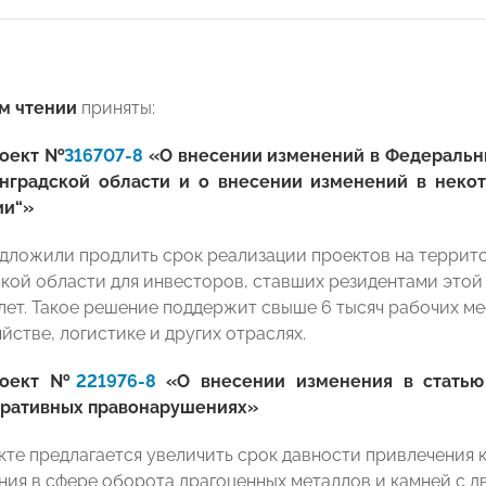
м чтении
приняты:
роект №
316707-8
«О внесении изменений в Федеральн
нградской области и о внесении изменений в неко
ии“»
дложили продлить срок реализации проектов на террит
кой области для инвесторов, ставших резидентами этой О
 6 лет. Такое решение поддержит свыше 6 тысяч рабочих
йстве, логистике и других отраслях.
роект №
221976-8
«О внесении изменения в статью
ративных правонарушениях»
кте предлагается увеличить срок давности привлечения 
ия в сфере оборота драгоценных металлов и камней с дв