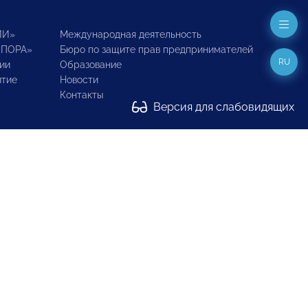
ИИ»
Международная деятельность
ОПОРА»
Бюро по защите прав предпринимателей
RU
ии
Образование
итие
Новости
Контакты
Версия для слабовидящих