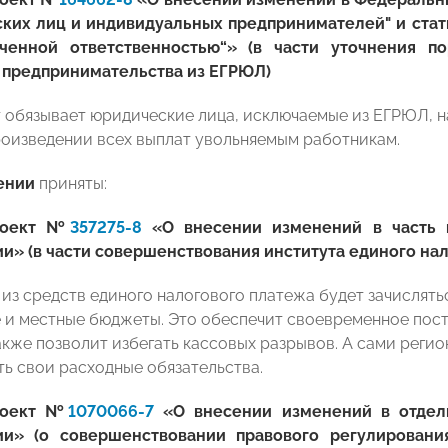
ких лиц и индивидуальных предпринимателей" и стат
ченной ответственностью“» (в части уточнения п
 предпринимательства из ЕГРЮЛ)
 обязывает юридические лица, исключаемые из ЕГРЮЛ, н
роизведении всех выплат увольняемым работникам.
ении
приняты:
роект №
357275-8
«О внесении изменений в часть п
и» (в части совершенствования института единого нал
из средств единого налогового платежа будет зачислять
 и местные бюджеты. Это обеспечит своевременное пост
акже позволит избегать кассовых разрывов. А сами реги
ь свои расходные обязательства.
роект №
1070066-7
«О внесении изменений в отдел
и» (о совершенствовании правового регулировани