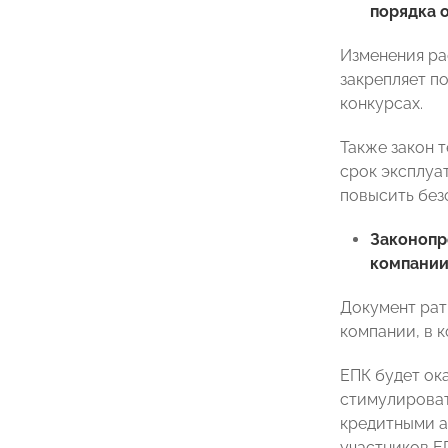
порядка 
Изменения ра
закрепляет п
конкурсах.
Также закон 
срок эксплуа
повысить без
Законоп
компани
Документ рат
компании, в к
ЕПК будет ок
стимулироват
кредитными а
участников Е