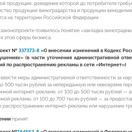
ой продукции, доведение которой до потребителя требуе
ество продукции виноградарства и продукции виноделия
ся на территории Российской Федерации.
в законопроекте появилось понятие «закладка виноградн
я этой сферы бизнеса.
роект №
337373-8
«О внесении изменений в Кодекс Ро
ушениях» (в части уточнения административной отв
ий по распространению рекламы в сети «Интернет»)
 ввести меры административной ответственности за нар
до 500 тысяч рублей за непереданную или невовремя пе
нной интернет-рекламе, от 100 до 500 тысяч рублей — з
ной рекламы, от 100 до 700 тысяч рублей — за предост
 распространении интернет-рекламы или нарушение тр
ении
принят:
роект №
164662-8
«О внесении изменений в Федеральны