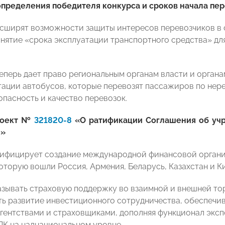
определения победителя конкурса и сроков начала пер
сширят возможности защиты интересов перевозчиков в с
онятие «срока эксплуатации транспортного средства» для
теперь дает право региональным органам власти и орган
тации автобусов, которые перевозят пассажиров по нер
опасность и качество перевозок.
роект №
321820-8
«О ратификации Соглашения об уч
и»
ифицирует создание международной финансовой органи
оторую вошли Россия, Армения, Беларусь, Казахстан и Ки
азывать страховую поддержку во взаимной и внешней то
ь развитие инвестиционного сотрудничества, обеспечив
гентствами и страховщиками, дополняя функционал эксп
ПК на наднациональном уровне.