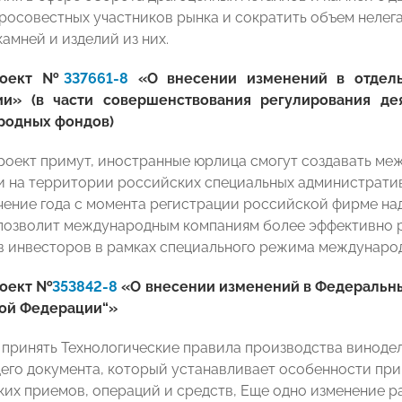
росовестных участников рынка и сократить объем нелег
амней и изделий из них.
роект №
337661-8
«О внесении изменений в отдель
ии» (в части совершенствования регулирования д
родных фондов)
роект примут, иностранные юрлица смогут создавать ме
 на территории российских специальных административ
ечение года с момента регистрации российской фирме на
 позволит международным компаниям более эффективно 
в инвесторов в рамках специального режима междунаро
оект №
353842-8
«О внесении изменений в Федеральны
ой Федерации“»
 принять Технологические правила производства винодел
го документа, который устанавливает особенности при
ких приемов, операций и средств, Еще одно изменение 