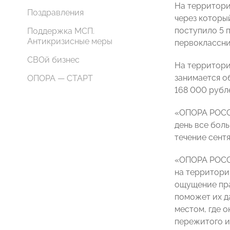
На территори
Поздравления
через которы
поступило 5 
Поддержка МСП.
Антикризисные меры
первоклассни
СВОй бизнес
На территори
занимается о
ОПОРА — СТАРТ
168 000 рубле
«ОПОРА РОССИ
день все бол
течение сент
«ОПОРА РОССИ
на территори
ощущение пра
поможет их д
местом, где 
пережитого и