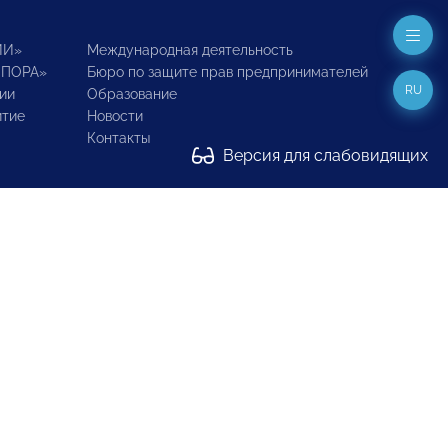
ИИ»
Международная деятельность
ОПОРА»
Бюро по защите прав предпринимателей
RU
ии
Образование
итие
Новости
Контакты
Версия для слабовидящих