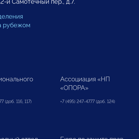
 2-й Самотечный пер., д.7.
деления
а рубежом
ионального
Ассоциация «НП
«ОПОРА»
7 (доб. 116, 117)
+7 (495) 247-4777 (доб. 124)