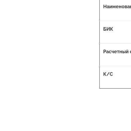
Наименова
БИК
Расчетный 
К/С