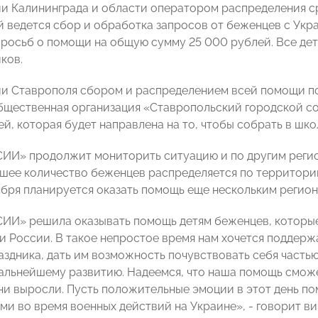
и Калининграда и области оператором распределения ср
й ведется сбор и обработка запросов от беженцев с Укр
просьб о помощи на общую сумму 25 000 рублей. Все дети
ков.
и Ставрополя сбором и распределением всей помощи п
бщественная организация «Ставропольский городской со
й, которая будет направлена на то, чтобы собрать в шко
И» продолжит мониторить ситуацию и по другим регио
ьшее количество беженцев распределяется по территории
ября планируется оказать помощь еще нескольким региона
И» решила оказывать помощь детям беженцев, которые 
и России. В такое непростое время нам хочется поддержа
здника, дать им возможность почувствовать себя часть
альнейшему развитию. Надеемся, что наша помощь сможет
они выросли. Пусть положительные эмоции в этот день по
ми во время военных действий на Украине», - говорит