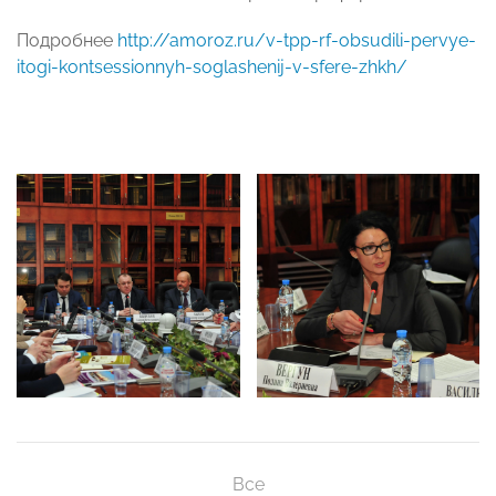
Подробнее
http://amoroz.ru/v-tpp-rf-obsudili-pervye-
itogi-kontsessionnyh-soglashenij-v-sfere-zhkh/
Все