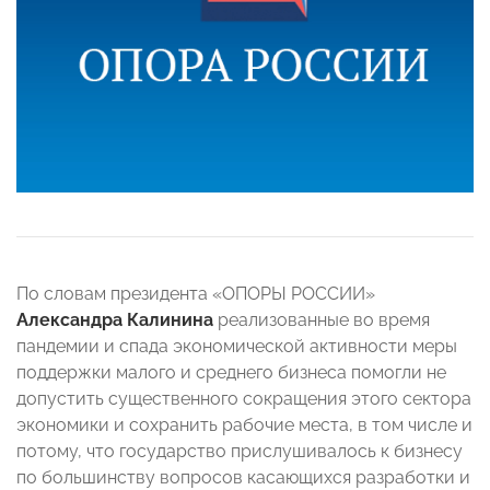
По словам президента «ОПОРЫ РОССИИ»
Александра Калинина
реализованные во время
пандемии и спада экономической активности меры
поддержки малого и среднего бизнеса помогли не
допустить существенного сокращения этого сектора
экономики и сохранить рабочие места, в том числе и
потому, что государство прислушивалось к бизнесу
по большинству вопросов касающихся разработки и