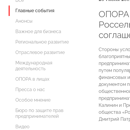
Все
Главные события
ОПОРА
Анонсы
Россел
Важное для бизнеса
соглаш
Региональное развитие
Стороны усло
Отраслевое развитие
благоприятны
Международная
предпринимат
деятельность
путем популя
финансовых и
ОПОРА в лицах
документом 
Пресса о нас
общественной
предпринима
Особое мнение
Калинин и Пр
Бюро по защите прав
общества «Ро
предпринимателей
Дмитрий Пат
Видео