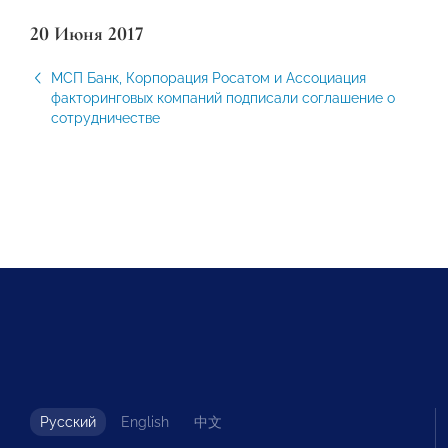
20 Июня 2017
МСП Банк, Корпорация Росатом и Ассоциация
факторинговых компаний подписали соглашение о
сотрудничестве
Русский
English
中文