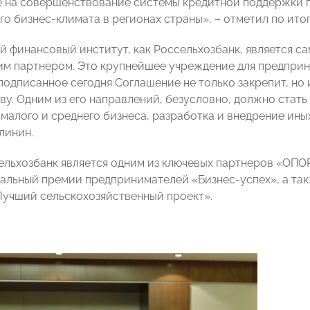
 на совершенствование системы кредитной поддержки
го бизнес-климата в регионах страны», – отметил по ит
й финансовый институт, как Россельхозбанк, является с
им партнером. Это крупнейшее учреждение для предприн
 подписанное сегодня Соглашение не только закрепит, н
ву. Одним из его направлений, безусловно, должно стат
 малого и среднего бизнеса, разработка и внедрение ины
линин.
сельхозбанк является одним из ключевых партнеров «ОП
альный премии предпринимателей «Бизнес-успех», а так
учший сельскохозяйственный проект».