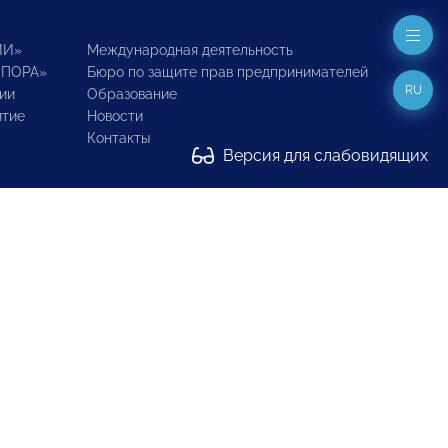
ИИ»
Международная деятельность
ОПОРА»
Бюро по защите прав предпринимателей
RU
ии
Образование
итие
Новости
Контакты
Версия для слабовидящих