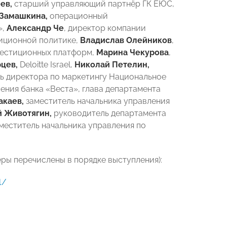
ев,
старший управляющий партнёр ГК ЕЮС,
 Замашкина,
операционный
»,
Александр Че
, директор компании
иционной политике,
Владислав Олейников
,
вестиционных платформ,
Марина Чекурова
,
цев,
Deloitte Israel,
Николай Петелин,
ь директора по маркетингу Национальное
ения банка «Веста», глава департамента
акаев,
заместитель начальника управления
 Животягин,
руководитель департамента
меститель начальника управления по
ы перечислены в порядке выступления):
1/