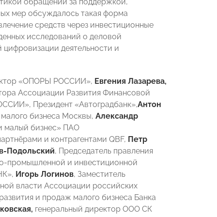
стикой обращений за поддержкой,
ых мер обсуждалось такая форма
влечение средств через инвестиционные
денных исследований о деловой
й цифровизации деятельности и
ректор «ОПОРЫ РОССИИ»,
Евгения Лазарева,
ктора Ассоциации Развития Финансовой
ОССИИ», Президент «Автоградбанк»,
Антон
 малого бизнеса Москвы,
Александр
и малый бизнес» ПАО
 партнёрами и контрагентами QBF,
Петр
в-Подольский
, Председатель правления
ово-промышленной и инвестиционной
НК»,
Игорь Логинов
, Заместитель
нной власти Ассоциации российских
развития и продаж малого бизнеса Банка
ковская,
генеральный директор ООО СК