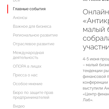
Все
Главные события
Онлайн
Анонсы
«Антик
Важное для бизнеса
малый 
Региональное развитие
собрал
Отраслевое развитие
участн
Международная
деятельность
4-5 июня про
– малый бизн
ОПОРА в лицах
тенденции ры
Пресса о нас
финансовой 
конференции
Особое мнение
выступили Ан
Бюро по защите прав
«Центр финан
предпринимателей
Лаб».
Видео