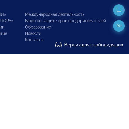
ИИ»
Международная деятельность
ОПОРА»
Бюро по защите прав предпринимателей
RU
ии
Образование
итие
Новости
Контакты
Версия для слабовидящих