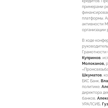
кредитов. Пр
примерами ре
финансирован
платформы. А
активности М
организации 
В ходе конфе
руководитель
Грамотности 
Купринов
, и
Молоканов,
р
«Промсвязьба
Шкуматов
, 
БКС Банк,
Вла
политике,
Ал
директора де
банков,
Алек
УРАЛСИБ,
Гу