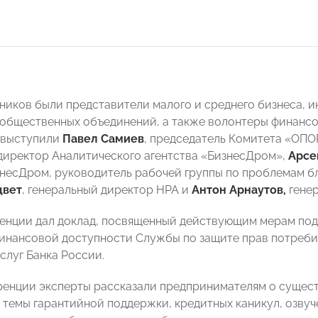
тников были представители малого и среднего бизнеса, 
 общественных объединений, а также волонтеры финанс
 выступили
Павел Самиев
, председатель Комитета «ОП
директор Аналитического агентства «БизнесДром»,
Арсе
знесДром, руководитель рабочей группы по проблемам
цвет
, генеральный директор НРА и
Антон Арнаутов,
генер
ренции дал доклад, посвященный действующим мерам п
инансовой доступности Службы по защите прав потреби
слуг Банка России.
ренции эксперты рассказали предпринимателям о сущес
 темы гарантийной поддержки, кредитных каникул, озву