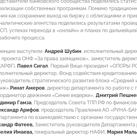
едставители банковского сообщества поделились стати
ализации собственных программам. Помимо традиционн
ия как сохранение выход на биржу с облигациями и при
налитические агентства поделились результатами прове
СП, успехах перехода в «онлайн» и планах по дальнейше
рабочего процесса.
ренции выступили:
Андрей Шубин
, исполнительный ди
 проекта ОНФ «За права заемщиков», заместитель дире
(АРФГ),
Павел Сигал
, Первый Вице-президент «ОПОРЫ Р
сполнительный директор, Фонд содействия кредитованию
уководитель стратегического развития блока «Средний 
нк»,
Ринат Амеров
, директор департамента по работе с
координатор движения «Синие ведерки»,
Дмитрий Пешне
димир Гамза
, Председатель Совета ТПП РФ по финанс
ександр Арифов
, председатель Правления АО «РУНА-БА
партамента по взаимодействию с органами государстве
сандр Фатеев,
Заместитель руководителя Департамента 
зелия Имаева,
генеральный директор НАФИ,
Мария Маль