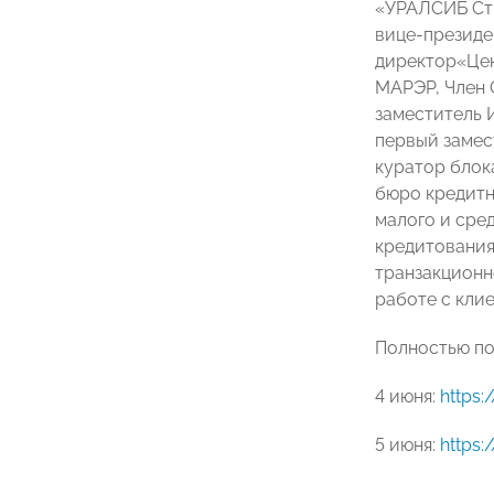
«УРАЛСИБ Ст
вице-президе
директор«Цен
МАРЭР, Член 
заместитель 
первый замес
куратор блок
бюро кредитн
малого и сре
кредитования
транзакционн
работе с кли
Полностью по
4 июня:
https
5 июня:
https: