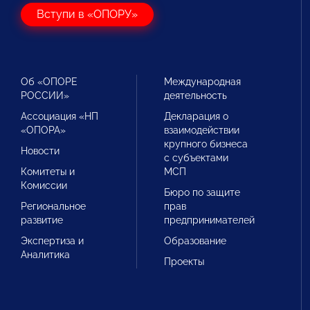
Вступи в «ОПОРУ»
Об «ОПОРЕ
Международная
РОССИИ»
деятельность
Ассоциация «НП
Декларация о
«ОПОРА»
взаимодействии
крупного бизнеса
Новости
с субъектами
Комитеты и
МСП
Комиссии
Бюро по защите
Региональное
прав
развитие
предпринимателей
Экспертиза и
Образование
Аналитика
Проекты