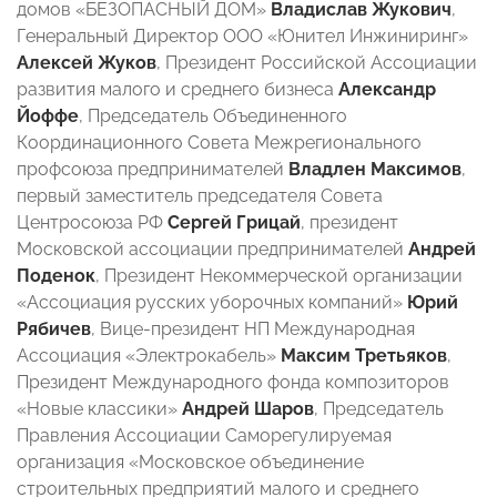
домов «БЕЗОПАСНЫЙ ДОМ»
Владислав Ж
укович
,
Генеральный Директор ООО «Юнител Инжиниринг»
Алексей Жуков
, Президент Российской Ассоциации
развития малого и среднего бизнеса
Александр
Йоффе
, Председатель Объединенного
Координационного Совета Межрегионального
профсоюза предпринимателей
Владлен
Максимов
,
первый заместитель председателя Совета
Центросоюза РФ
Сергей Грицай
, президент
Московской ассоциации предпринимателей
Андрей
Поденок
, Президент Некоммерческой организации
«Ассоциация русских уборочных компаний»
Юрий
Рябичев
, Вице-президент НП Международная
Ассоциация «Электрокабель»
Максим
Третьяков
,
Президент Международного фонда композиторов
«Новые классики»
Андрей
Шаров
, Председатель
Правления Ассоциации Саморегулируемая
организация «Московское объединение
строительных предприятий малого и среднего