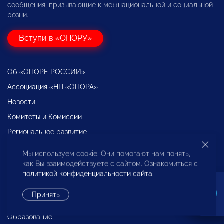
сообщения, призывающие к межнациональной и социальной
розни.
Вступи в «ОПОРУ»
Об «ОПОРЕ РОССИИ»
Ассоциация «НП «ОПОРА»
Новости
Комитеты и Комиссии
Региональное развитие
Экспертиза и Аналитика
Мы используем cookie. Они помогают нам понять,
Международная деятельность
как Вы взаимодействуете с сайтом. Ознакомиться с
политикой конфиденциальности сайта
.
Декларация о взаимодействии крупного бизнеса с
субъектами МСП
Принять
Бюро по защите прав предпринимателей
Образование