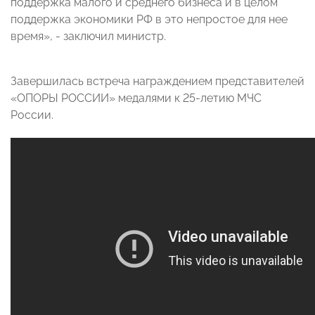
поддержка малого и среднего бизнеса и в целом
поддержка экономики РФ в это непростое для нее
время», - заключил министр.
Завершилась встреча награждением представителей
«ОПОРЫ РОССИИ» медалями к 25-летию МЧС
России.