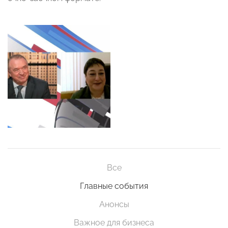
Все
Главные события
Анонсы
Важное для бизнеса