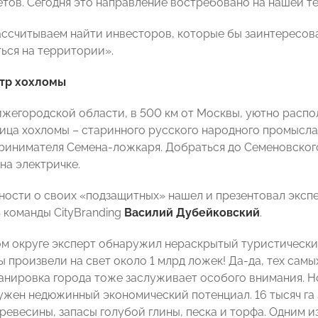
тов. Сегодня это направление востребовано на нашей т
рассчитываем найти инвесторов, которые бы заинтересо
ься на территории».
тр хохломы
ижегородской области, в 500 км от Москвы, уютно расп
ица хохломы – старинного русского народного промысла.
принимателя Семена-ложкаря. Добраться до Семеновского
на электричке.
ности о своих «подзащитных» нашел и презентовал экспе
 команды CityBranding
Василий Дубейковский
.
м округе эксперт обнаружил нераскрытый туристический 
ы произвели на свет около 1 млрд ложек! Да-да, тех сам
анировка города тоже заслуживает особого внимания. Н
ужен недюжинный экономический потенциал. 16 тысяч га 
ревесины, запасы голубой глины, песка и торфа. Одним 