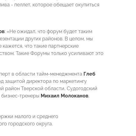
ива - пеллет, которое обещает окупиться
ов
: «Не ожидал, что форум будет таким
зентации других районов. В целом, мы
е кажется, что такие партнерские
твом. Такие Форумы только усиливают это
сперт в области тайм-менеджмента
Глеб
од защитой директора по маркетингу
ий район Тверской области, Судогодский
и бизнес-тренеры
Михаил Молоканов
,
ержки малого и среднего
го городского округа.