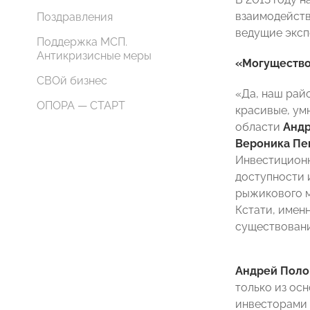
взаимодейств
Поздравления
ведущие эксп
Поддержка МСП.
Антикризисные меры
«Могущество
СВОй бизнес
«Да, наш райо
ОПОРА — СТАРТ
красивые, ум
области
Анд
Вероника Пе
Инвестиционн
доступности 
рыжикового м
Кстати, имен
существовани
Андрей Поло
только из ос
инвесторами 