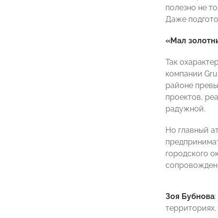
полезно не то
Даже подгото
«Мал золотни
Так охаракте
компании Gru
районе превы
проектов, ре
радужной.
Но главный а
предпринимат
городского о
сопровождени
Зоя Бубнова
территориях.