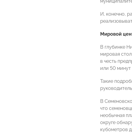
муниципалите
И, конечно, 
реализовыват
Мировой цен
В глубинке Н
мировая стол
в честь пред
или 50 минут 
Такие подроб
руководитель
В Семеновско
что семеновц
необычная пл
округе обнар
кубометров д