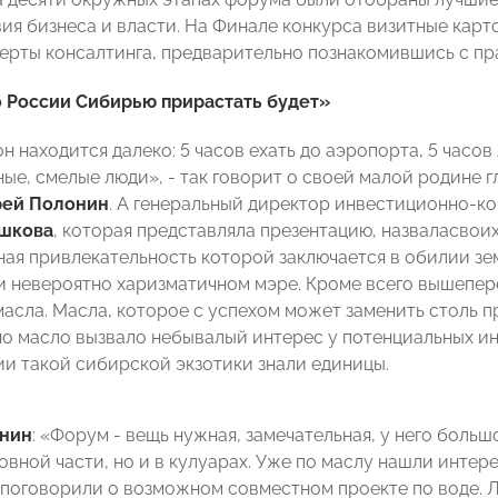
ия бизнеса и власти. На Финале конкурса визитные кар
ерты консалтинга, предварительно познакомившись с пр
 России Сибирью прирастать будет»
н находится далеко: 5 часов ехать до аэропорта, 5 часов
ные, смелые люди», - так говорит о своей малой родине 
рей Полонин
. А генеральный директор инвестиционно-к
шкова
, которая представляла презентацию, назваласво
ая привлекательность которой заключается в обилии зе
и невероятно харизматичном мэре. Кроме всего вышепер
асла. Масла, которое с успехом может заменить столь п
но масло вызвало небывалый интерес у потенциальных ин
и такой сибирской экзотики знали единицы.
нин
: «Форум - вещь нужная, замечательная, у него боль
новной части, но и в кулуарах. Уже по маслу нашли инте
поговорили о возможном совместном проекте по воде. Л