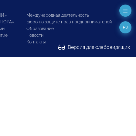
ИИ»
Международная деятельность
ОПОРА»
Бюро по защите прав предпринимателей
RU
ии
Образование
итие
Новости
Контакты
Версия для слабовидящих