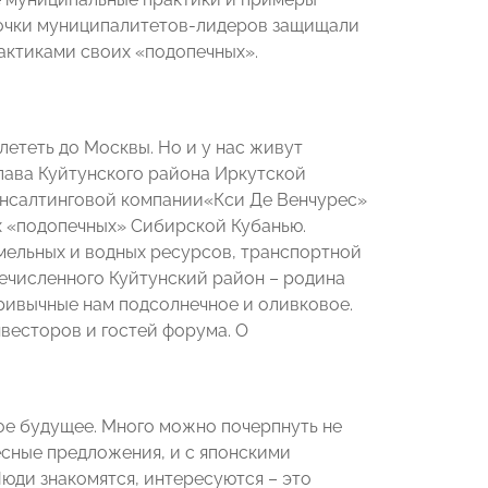
точки муниципалитетов-лидеров защищали
актиками своих «подопечных».
 лететь до Москвы. Но и у нас живут
глава Куйтунского района Иркутской
онсалтинговой компании«Кси Де Венчурес»
их «подопечных» Сибирской Кубанью.
мельных и водных ресурсов, транспортной
ечисленного Куйтунский район – родина
ривычные нам подсолнечное и оливковое.
весторов и гостей форума. О
шое будущее. Много можно почерпнуть не
ресные предложения, и с японскими
юди знакомятся, интересуются – это