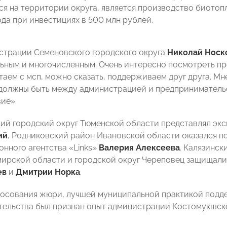
я на территории округа, является производство биотопл
ода при инвестициях в 500 млн рублей.
страции Семеновского городского округа
Николай Носк
ьным и многочисленным. Очень интересно посмотреть пре
таем с мсп, можно сказать, поддерживаем друг друга. Мн
должны быть между администрацией и предпринимательс
ие».
ий городский округ Тюменской области представлял эк
ий
, Родниковский район Ивановской области оказался п
нного агентства «Links»
Валерия Алексеева
. Калязинск
ирской области и городской округ Череповец защищал
ев
и
Дмитрии Норка
.
лосования жюри, лучшей муниципальной практикой подд
ельства был признан опыт администрации Костомукшско