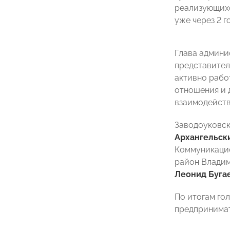
реализующихс
уже через 2 г
Глава админи
представител
активно рабо
отношения и 
взаимодейств
Заводоуковск
Архангельск
Коммуникацио
район Владим
Леонид Буга
По итогам го
предпринимат