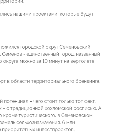
ерритории.
вались нашими проектами, которые будут
оложился городской округ Семеновский,
 Семенов - единственный город, названный
 округа можно за 10 минут на вертолете
рт в области территориального брендинга,
потенциал – чего стоит только тот факт,
ых – с традиционной хохломской росписью. А
о кроме туристического, в Семеновском
земель сельхозназначения, 6 млн
из приоритетных инвестпроектов,