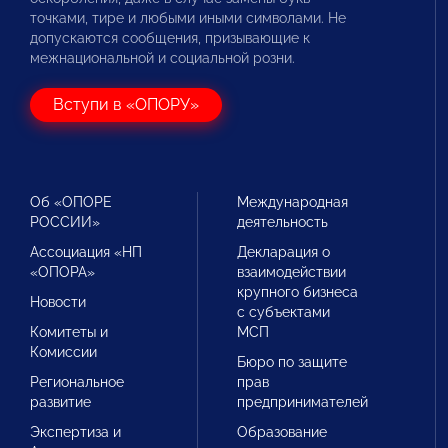
точками, тире и любыми иными символами. Не
допускаются сообщения, призывающие к
межнациональной и социальной розни.
Вступи в «ОПОРУ»
Об «ОПОРЕ
Международная
РОССИИ»
деятельность
Ассоциация «НП
Декларация о
«ОПОРА»
взаимодействии
крупного бизнеса
Новости
с субъектами
Комитеты и
МСП
Комиссии
Бюро по защите
Региональное
прав
развитие
предпринимателей
Экспертиза и
Образование