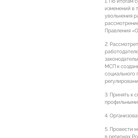
1. По итогам
изменений в 
увольнения р
рассмотрение
Правления 
2. Рассмотре
работодателе
законодатель
МСП к создан
социального 
регулировани
3. Принять к
профильными 
4. Организова
5. Провести 
в регионах Р