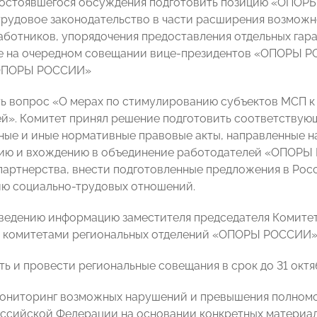
 состоявшегося обсуждения подготовить позицию «ОПОР
трудовое законодательство в части расширения возможн
аботников, упорядочения предоставления отдельных гара
 на очередном совещании вице-президентов «ОПОРЫ РО
«ОПОРЫ РОССИИ»
ть вопрос «О мерах по стимулированию субъектов МСП 
й». Комитет принял решение подготовить соответствую
ные и иные нормативные правовые акты, направленные н
ию и вхождению в объединение работодателей «ОПОРЫ 
партнерства, внести подготовленные предложения в Ро
ю социально-трудовых отношений.
 сведению информацию заместителя председателя Комите
комитетами региональных отделений «ОПОРЫ РОССИИ» в
ть и провести региональные совещания в срок до 31 октя
мониторинг возможных нарушений и превышения полномо
оссийской Федерации на основании конкретных материа