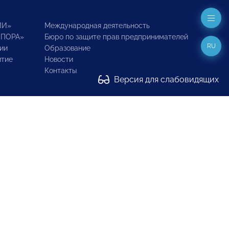
ИИ»
Международная деятельность
ОПОРА»
Бюро по защите прав предпринимателей
RU
ии
Образование
итие
Новости
Контакты
Версия для слабовидящих