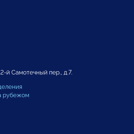
 2-й Самотечный пер., д.7.
деления
а рубежом