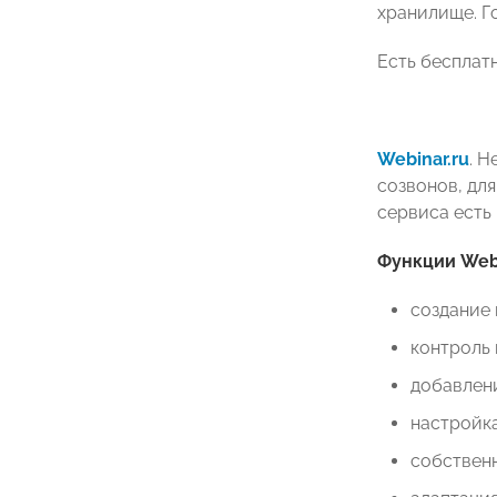
хранилище. Го
Есть бесплат
Webinar.ru
. Н
созвонов, дл
сервиса есть
Функции Webi
создание 
контроль 
добавлени
настройка
собственн