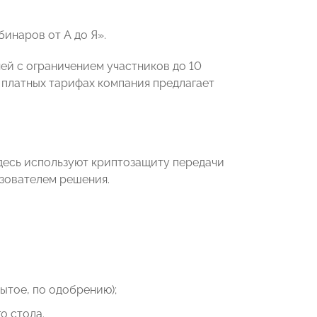
инаров от А до Я».
дней с ограничением участников до 10
а платных тарифах компания предлагает
здесь используют криптозащиту передачи
ьзователем решения.
ытое, по одобрению);
о стола.