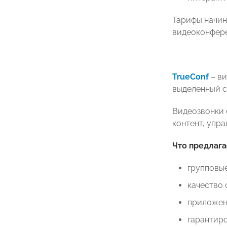
Тарифы начина
видеоконфере
TrueConf
– в
выделенный с
Видеозвонки 
контент, упр
Что предлаг
групповые
качество 
приложени
гарантиро