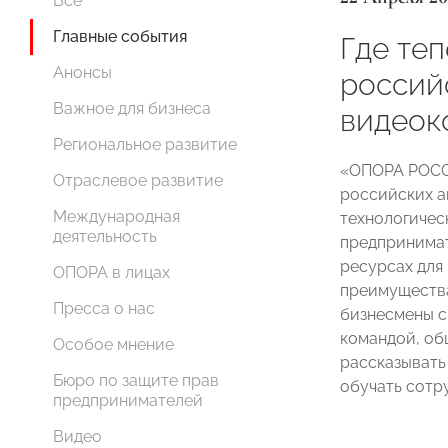
Все
Главные события
Где те
Анонсы
россий
Важное для бизнеса
видеок
Региональное развитие
«ОПОРА РОСС
Отраслевое развитие
российских а
Международная
технологичес
деятельность
предпринима
ресурсах для
ОПОРА в лицах
преимущества
Пресса о нас
бизнесмены с
командой, об
Особое мнение
рассказывать
Бюро по защите прав
обучать сотр
предпринимателей
Видео