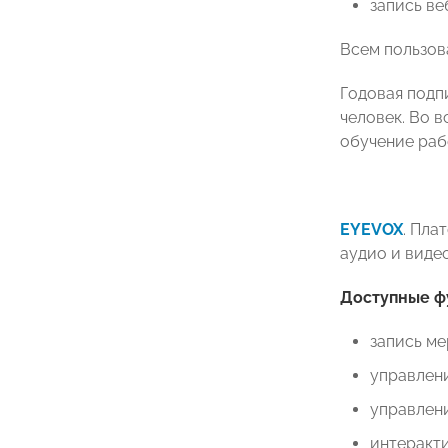
запись ве
Всем пользов
Годовая подпи
человек. Во 
обучение раб
EYEVOX
. Пла
аудио и виде
Доступные ф
запись ме
управлени
управлени
интеракти