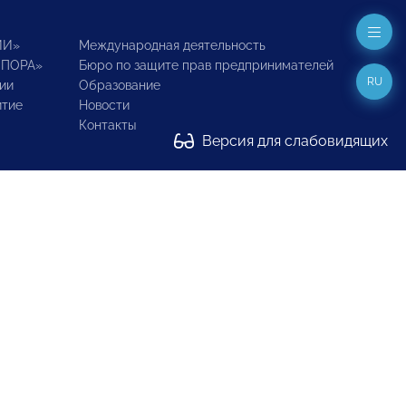
ИИ»
Международная деятельность
ОПОРА»
Бюро по защите прав предпринимателей
RU
ии
Образование
итие
Новости
Контакты
Версия для слабовидящих