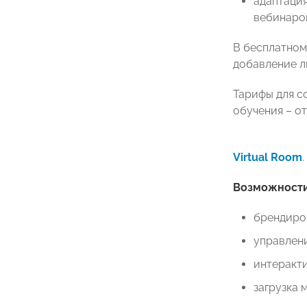
адаптаци
вебинаро
В бесплатном
добавление л
Тарифы для со
обучения – от 
Virtual Room
Возможности
брендиро
управлен
интеракти
загрузка 