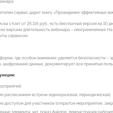
бинара.
ателям сервис дарит книгу «Проведение эффективных веб
ска стоит от 25,116 руб., есть бесплатная версия на 10 
всех версиях длительность вебинара – неограниченная. Н
оты сервисом.
тформа, где особое внимание уделяется безопасности – 
о, шифрование данных, документирует все принятые пол
ункции:
роприятий;
е расписанием встречи (единоразовая, периодическая);
е доступом для участников (открытое мероприятие, закр
вные элементы: чат, показ файлов, демонстрация рабочег