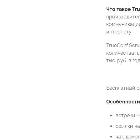
Что такое Tr
производител
коммуникации
интернету.
TrueConf Serv
количества п
тыс. руб. в го
Бесплатный 
Особенности
встречи н
ссылки на
чат, демо