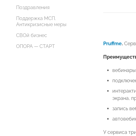
Поздравления
Поддержка МСП.
Антикризисные меры
СВОй бизнес
Pruffme
.
Серв
ОПОРА — СТАРТ
Преимуществ
вебинары 
подключен
интеракти
экрана, п
запись ве
автовебин
У сервиса три