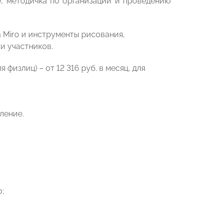
, методичка по организации и проведению
а Miro и инструменты рисования,
и участников.
 физлиц) – от 12 316 руб. в месяц, для
ление.
;
;