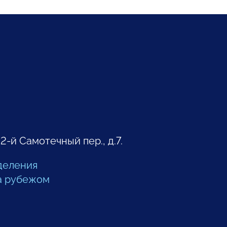
 2-й Самотечный пер., д.7.
деления
а рубежом