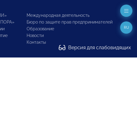
ИИ»
Международная деятельность
ОПОРА»
Бюро по защите прав предпринимателей
RU
ии
Образование
итие
Новости
Контакты
Версия для слабовидящих