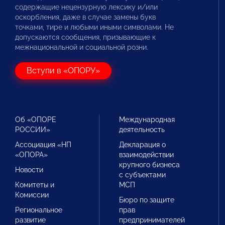
содержащие нецензурную лексику и/или
оскорбления, даже в случае замены букв
точками, тире и любыми иными символами. Не
допускаются сообщения, призывающие к
межнациональной и социальной розни.
Вступи в «ОПОРУ»
Об «ОПОРЕ
Международная
РОССИИ»
деятельность
Ассоциация «НП
Декларация о
«ОПОРА»
взаимодействии
крупного бизнеса
Новости
с субъектами
Комитеты и
МСП
Комиссии
Бюро по защите
Региональное
прав
развитие
предпринимателей