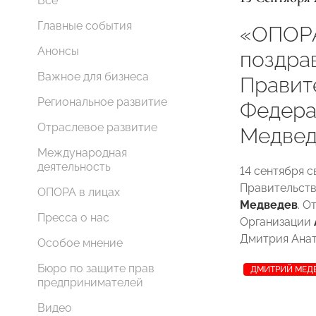
Все
Главные события
«ОПОР
Анонсы
поздра
Важное для бизнеса
Правит
Региональное развитие
Федера
Отраслевое развитие
Медвед
Международная
деятельность
14 сентября 
Правительст
ОПОРА в лицах
Медведев
. 
Пресса о нас
Организации
Дмитрия Анат
Особое мнение
Бюро по защите прав
ДМИТРИЙ МЕД
предпринимателей
Видео