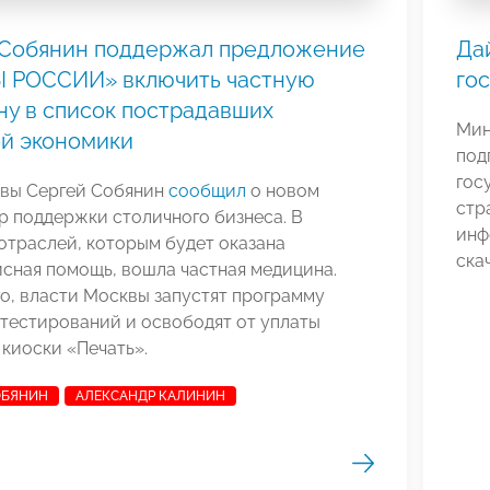
 Собянин поддержал предложение
Да
 РОССИИ» включить частную
го
у в список пострадавших
Мин
й экономики
под
гос
вы Сергей Собянин
сообщил
о новом
стр
р поддержки столичного бизнеса. В
инф
отраслей, которым будет оказана
ска
сная помощь, вошла частная медицина.
о, власти Москвы запустят программу
тестирований и освободят от уплаты
киоски «Печать».
ОБЯНИН
АЛЕКСАНДР КАЛИНИН