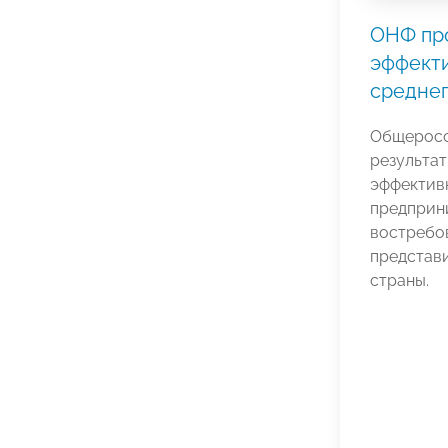
ОНФ пр
эффекти
среднег
Общеросс
результа
эффектив
предприни
востребо
представ
страны.