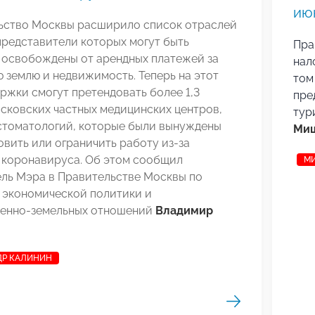
ию
ьство Москвы расширило список отраслей
представители которых могут быть
Пра
 освобождены от арендных платежей за
нал
 землю и недвижимость. Теперь на этот
том
ржки смогут претендовать более 1,3
пре
сковских частных медицинских центров,
тур
 стоматологий, которые были вынуждены
Миш
вить или ограничить работу из-за
 коронавируса. Об этом сообщил
М
ель Мэра в Правительстве Москвы по
 экономической политики и
енно-земельных отношений
Владимир
ДР КАЛИНИН