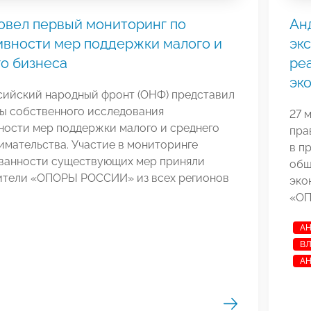
овел первый мониторинг по
Ан
вности мер поддержки малого и
эк
о бизнеса
ре
эк
ийский народный фронт (ОНФ) представил
ты собственного исследования
27 
ности мер поддержки малого и среднего
пра
мательства. Участие в мониторинге
в п
ванности существующих мер приняли
общ
ители «ОПОРЫ РОССИИ» из всех регионов
эко
«ОП
АН
ВЛ
АН