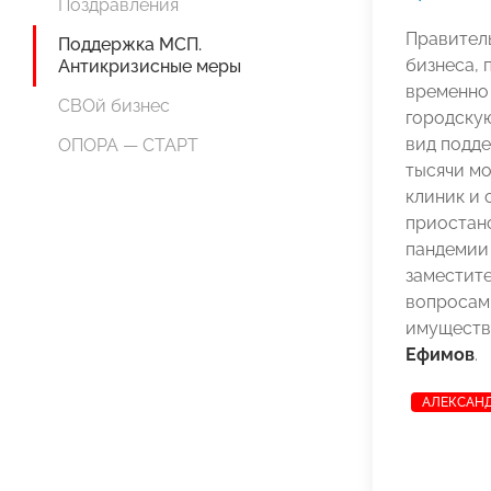
Поздравления
Правител
Поддержка МСП.
бизнеса, 
Антикризисные меры
временно
СВОй бизнес
городскую
вид подде
ОПОРА — СТАРТ
тысячи мо
клиник и
приостано
пандемии
заместит
вопросам
имуществ
Ефимов
.
АЛЕКСАН