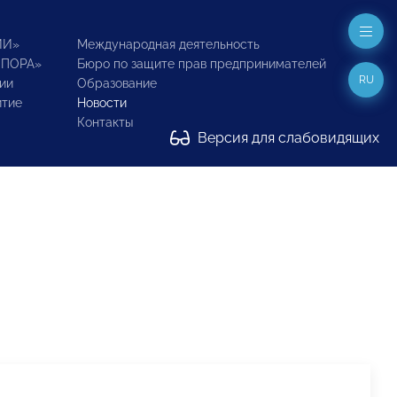
ИИ»
Международная деятельность
ОПОРА»
Бюро по защите прав предпринимателей
RU
ии
Образование
итие
Новости
Контакты
Версия для слабовидящих