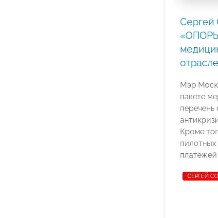
Сергей
«ОПОРЫ
медицин
отрасле
Мэр Моск
пакете ме
перечень 
антикризи
Кроме тог
пилотных 
платежей 
СЕРГЕЙ С