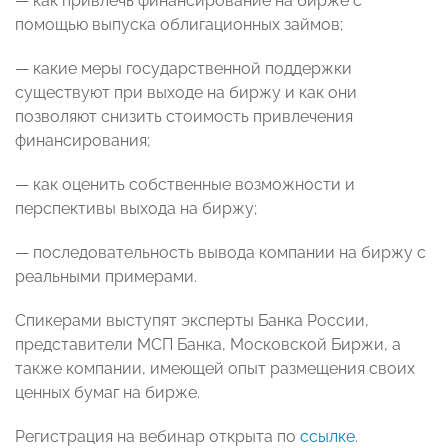
—‌ ‌как‌ ‌привлечь‌ ‌финансирование‌ ‌на‌ ‌бирже‌ ‌с‌
‌помощью‌ ‌выпуска‌ ‌облигационных‌ займов; ‌ ‌
—‌ ‌какие‌ ‌меры‌ ‌государственной‌ ‌поддержки‌
‌существуют‌ ‌при‌ ‌выходе‌ ‌на‌ ‌биржу‌ ‌и‌ ‌как‌ ‌они‌
‌позволяют‌ ‌снизить‌ ‌стоимость‌ ‌привлечения‌
‌финансирования; ‌ ‌
—‌ ‌как‌ ‌оценить‌ ‌собственные‌ ‌возможности‌ ‌и‌
‌перспективы‌ ‌выхода‌ ‌на‌ ‌биржу; ‌ ‌
—‌ ‌последовательность‌ ‌вывода‌ ‌компании‌ ‌на‌ ‌биржу с
реальными примерами.
Спикерами выступят эксперты Банка России,
представители МСП Банка, Московской Биржи, а
также компании, имеющей опыт размещения своих
ценных бумаг на бирже.
Регистрация‌ ‌на‌ ‌вебинар‌ открыта по‌ ‌
ссылке
.