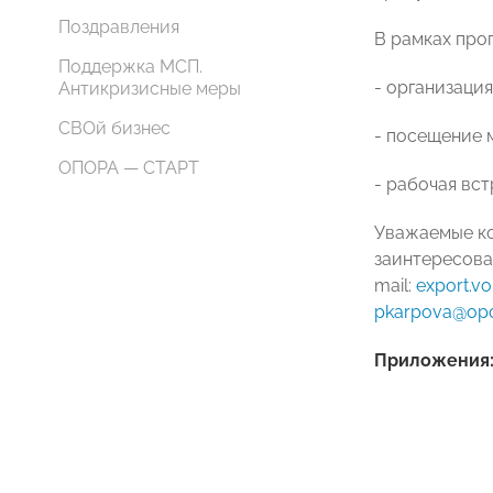
Поздравления
В рамках про
Поддержка МСП.
- организаци
Антикризисные меры
СВОй бизнес
- посещение 
ОПОРА — СТАРТ
- рабочая вс
Уважаемые ко
заинтересован
mail:
export.v
pkarpova@opo
Приложения