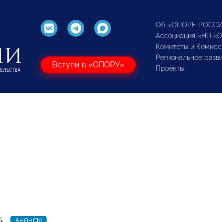
Об «ОПОРЕ РОСС
Ассоциация «НП «
Комитеты и Комисс
Региональное разв
Вступи в «ОПОРУ»
Проекты
6
АНОНСЫ