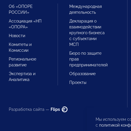
Об «ОПОРЕ
Международная
РОССИИ»
деятельность
Ассоциация «НП
Декларация о
«ОПОРА»
взаимодействии
крупного бизнеса
Новости
с субъектами
Комитеты и
МСП
Комиссии
Бюро по защите
Региональное
прав
развитие
предпринимателей
Экспертиза и
Образование
Аналитика
Проекты
Разработка сайта —
Flips
Мы используем co
с
политикой конф