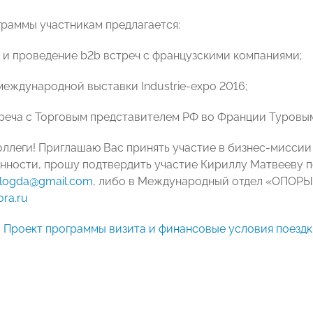
граммы участникам предлагается:
я и проведение b2b встреч с французскими компаниями;
международной выставки Industrie-expo 2016;
треча с Торговым представителем РФ во Франции Туровым
ллеги! Приглашаю Вас принять участие в бизнес-миссии
ности, прошу подтвердить участие Кириллу Матвееву по т
ologda@gmail.com
, либо в Международный отдел «ОПОРЫ РО
ra.ru
:
Проект программы визита и финансовые условия поездк