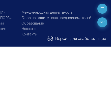
ИИ»
Международная деятельность
ОПОРА»
Бюро по защите прав предпринимателей
RU
ии
Образование
итие
Новости
Контакты
Версия для слабовидящих