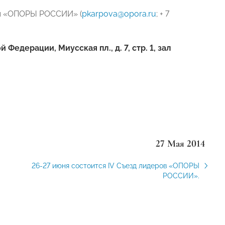
л «ОПОРЫ РОССИИ» (
pkarpova
@
opora
.
ru
;
+ 7
едерации, Миусская пл., д. 7, стр. 1, зал
27 Мая 2014
26-27 июня состоится IV Съезд лидеров «ОПОРЫ
РОССИИ».