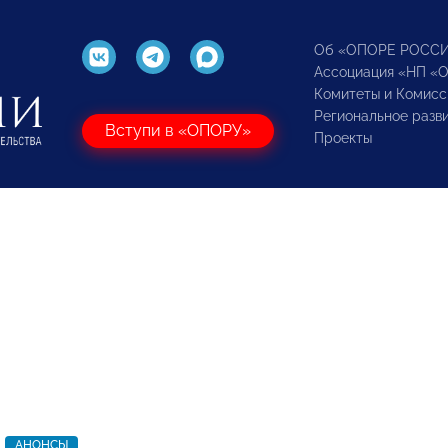
Об «ОПОРЕ РОСС
Ассоциация «НП «
Комитеты и Комисс
Региональное разв
Вступи в «ОПОРУ»
Проекты
АНОНСЫ