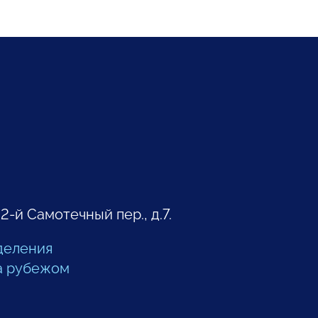
 2-й Самотечный пер., д.7.
деления
а рубежом