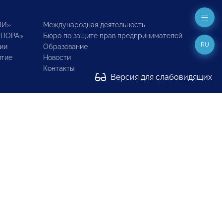
ИИ»
Международная деятельность
ОПОРА»
Бюро по защите прав предпринимателей
RU
ии
Образование
итие
Новости
Контакты
Версия для слабовидящих