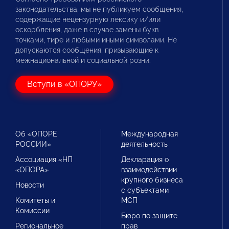
законодательства, мы не публикуем сообщения,
содержащие нецензурную лексику и/или
оскорбления, даже в случае замены букв
точками, тире и любыми иными символами. Не
допускаются сообщения, призывающие к
межнациональной и социальной розни.
Вступи в «ОПОРУ»
Об «ОПОРЕ
Международная
РОССИИ»
деятельность
Ассоциация «НП
Декларация о
«ОПОРА»
взаимодействии
крупного бизнеса
Новости
с субъектами
Комитеты и
МСП
Комиссии
Бюро по защите
Региональное
прав