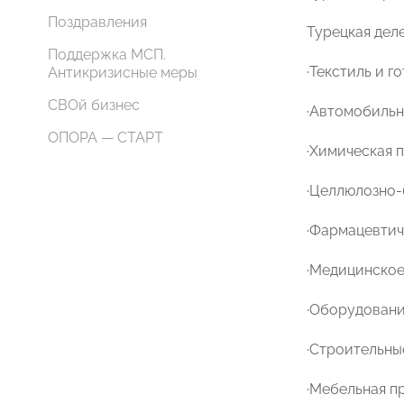
Поздравления
Турецкая дел
Поддержка МСП.
·
Текстиль и г
Антикризисные меры
СВОй бизнес
·
Автомобильн
ОПОРА — СТАРТ
·
Химическая 
·
Целлюлозно-
·
Фармацевтич
·
Медицинское
·
Оборудовани
·
Строительны
·
Мебельная п