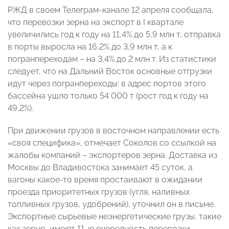
РЖД в своем Телеграм-канале 12 апреля сообщала,
что перевозки зерна на экспорт в I квартале
увеличились год к году на 11,4% до 5,9 млн т, отправка
в порты выросла на 16,2% до 3,9 млн т, а к
погранпереходам – на 3,4% до 2 млн т. Из статистики
следует, что на Дальний Восток основные отгрузки
идут через погранпереходы: в адрес портов этого
бассейна ушло только 54 000 т (рост год к году на
49,2%).
При движении грузов в восточном направлении есть
«своя специфика», отмечает Соколов со ссылкой на
жалобы компаний – экспортеров зерна. Доставка из
Москвы до Владивостока занимает 45 суток, а
вагоны какое-то время простаивают в ожидании
проезда приоритетных грузов (угля, наливных
топливных грузов, удобрений), уточнил он в письме.
Экспортные сырьевые неэнергетические грузы, такие
как зерно, имеют 11-ю очередность перевозки,