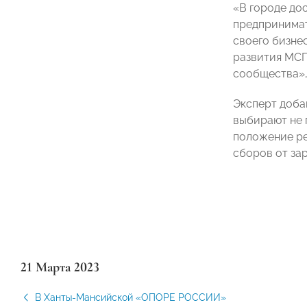
«В городе до
предпринимат
своего бизне
развития МСП
сообщества»,
Эксперт доба
выбирают не 
положение ре
сборов от за
21 Марта 2023
В Ханты-Мансийской «ОПОРЕ РОССИИ»