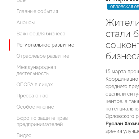
Все
ОРЛОВСКАЯ О
Главные события
Жители
Анонсы
стали 
Важное для бизнеса
соцкон
Региональное развитие
бизнес
Отраслевое развитие
Международная
15 марта про
деятельность
Координацион
ОПОРА в лицах
среднего пре
оценили ситу
Пресса о нас
центре, а та
Особое мнение
потенциальны
Орловского 
Бюро по защите прав
Руслан Хахи
предпринимателей
зрения улучш
Видео