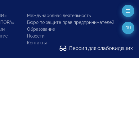
ИИ»
Международная деятельность
ОПОРА»
Бюро по защите прав предпринимателей
RU
ии
Образование
итие
Новости
Контакты
Версия для слабовидящих