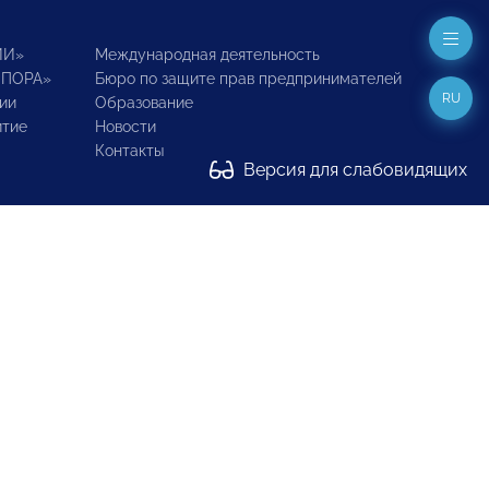
ИИ»
Международная деятельность
ОПОРА»
Бюро по защите прав предпринимателей
RU
ии
Образование
итие
Новости
Контакты
Версия для слабовидящих