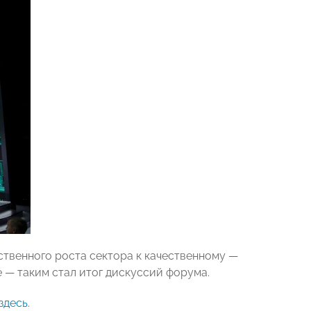
ственного роста сектора к качественному —
 — таким стал итог дискуссий форума.
здесь
.