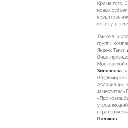
Кроме того, 
новых субъек
кредитованию
покинуть рег
Также в числ
группы комп
Яндекс.Такси
Вице-презид
Московской о
Зиновьева
, 
Владимирско
Ассоциации 
заместитель 
«Промсвязьб
управляющий 
стратегическ
Поляков
.