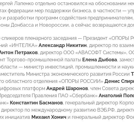
Сергей Лапенко отдельно остановился на обосновании 
тах федерации мер поддержки бизнеса, в частности — уп
 и разработки программ содействия предпринимателям
ионы Донбасса и Новороссии, а сейчас возвращаются до
е спикеров пленарного заседания — Президент «ОПОРЫ
аний «ИНТЕЛКА»
Александр Никитин
, директор по взаи
Антон Петраков
, директор ООО «АВАСОФТ Системы», О
ент Торгово-промышленной палаты
Елена Дыбова
, заме
бласти — министр инвестиций, промышленности и наук
заместитель Министра экономического развития России
Т
го областного отделения «ОПОРЫ РОССИИ»
Денис Спир
цифровых платформ
Андрей Шаронов
, член Совета дире
Председателя Правления ПАО «Сбербанк»
Анатолий Поп
анк»
Константин Басманов
, генеральный директор Кор
директор по международному развитию ВЭБ.РФ, директо
их инициатив
Михаил Хомич
и генеральный директор Фо