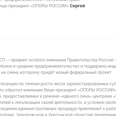
Вице-президент «ОПОРЫ РОССИИ»
Сергей
П — предмет особого внимания Правительства России. 
Малое и среднее предпринимательство и поддержка ин
 на смену которому придёт новый федеральный проект.
озицию по темпам роста числа зарегистрированных суб
 это обратил внимание Вице-президент «ОПОРЫ РОССИИ
, предоставляемых в режиме «единого окна» центрами 
елей к легализации своей деятельности, а условия сво
ождения административных процедур привлекают к рабо
публик, Запорожской и Херсонской областей предприни