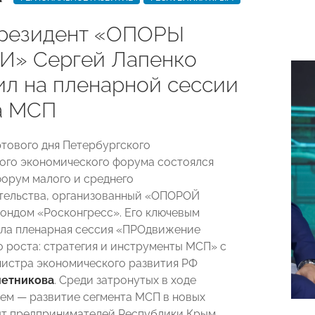
резидент «ОПОРЫ
» Сергей Лапенко
ил на пленарной сессии
а МСП
ртового дня Петербургского
го экономического форума состоялся
орум малого и среднего
тельства, организованный «ОПОРОЙ
ндом «Росконгресс». Его ключевым
ла пленарная сессия «ПРОдвижение
о роста: стратегия и инструменты МСП» с
истра экономического развития РФ
етникова
. Среди затронутых в ходе
ем — развитие сегмента МСП в новых
ыт предпринимателей Республики Крым