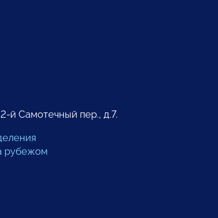
 2-й Самотечный пер., д.7.
деления
а рубежом