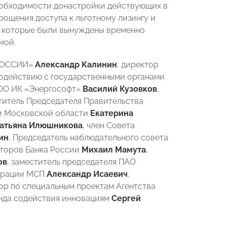
необходимости донастройки действующих в
рощения доступа к льготному лизингу и
, которые были вынуждены временно
мой.
 РОССИИ»
Александр Калинин
, директор
модействию с государственными органами
ОО ИК «Энергософт»
Василий Кузовков
,
ститель Председателя Правительства
и Московской области
Екатерина
атьяна Илюшникова
, член Совета
ин
, Председатель наблюдательного совета
кторов Банка России
Михаил Мамута
,
ов
, заместитель председателя ПАО
порации МСП
Александр Исаевич
,
р по специальным проектам Агентства
нда содействия инновациям
Сергей