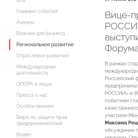
Все
Главные события
Вице-п
Анонсы
РОССИИ
Важное для бизнеса
выступ
Региональное развитие
Форум
Отраслевое развитие
В рамках ста
Международная
международно
деятельность
Российский ф
ОПОРА в лицах
предпринима
РОССИИ» и Фо
Пресса о нас
событием ста
Особое мнение
качественног
участием Мин
Бюро по защите прав
Максима Реш
предпринимателей
обсуждения т
Видео
регионах. Оп