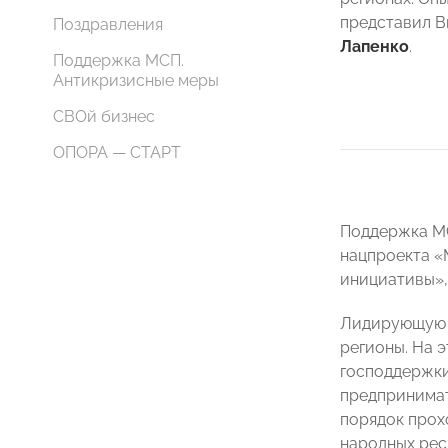
представил 
Поздравления
Лапенко
.
Поддержка МСП.
Антикризисные меры
СВОй бизнес
ОПОРА — СТАРТ
Поддержка МС
нацпроекта «
инициативы»,
Лидирующую п
регионы. На
господдержки
предпринимат
порядок прох
народных рес