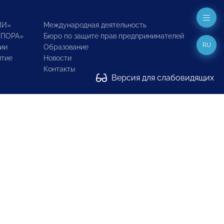
ИИ»
Международная деятельность
ОПОРА»
Бюро по защите прав предпринимателей
RU
ии
Образование
итие
Новости
Контакты
Версия для слабовидящих