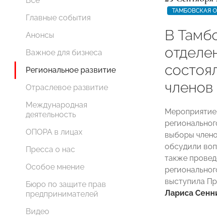
Все
ТАМБОВСКАЯ 
Главные события
В Тамб
Анонсы
отдел
Важное для бизнеса
состоя
Региональное развитие
членов
Отраслевое развитие
Международная
Мероприятие 
деятельность
региональног
ОПОРА в лицах
выборы члено
обсудили воп
Пресса о нас
также провед
Особое мнение
региональног
выступила П
Бюро по защите прав
Лариса Сенн
предпринимателей
Видео