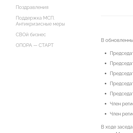
Поздравления
Поддержка МСП.
Антикризисные меры
СВОй бизнес
В обновленны
ОПОРА — СТАРТ
Председа
Председа
Председа
Председа
Председа
Член рег
Член рег
В ходе засед