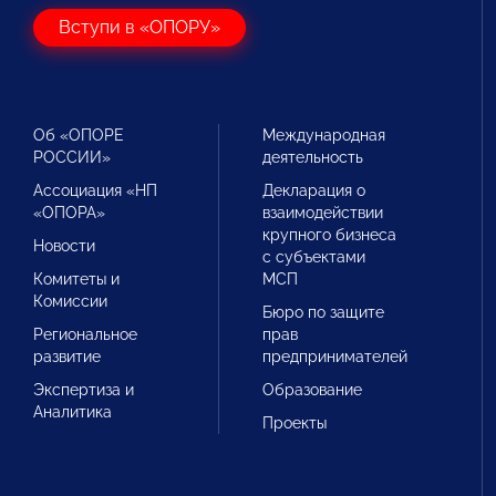
Вступи в «ОПОРУ»
Об «ОПОРЕ
Международная
РОССИИ»
деятельность
Ассоциация «НП
Декларация о
«ОПОРА»
взаимодействии
крупного бизнеса
Новости
с субъектами
Комитеты и
МСП
Комиссии
Бюро по защите
Региональное
прав
развитие
предпринимателей
Экспертиза и
Образование
Аналитика
Проекты