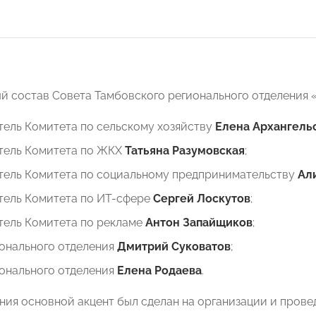
й состав Совета Тамбовского регионального отделени
тель Комитета по сельскому хозяйству
Елена
Архангель
тель Комитета по ЖКХ
Татьяна
Разумовская
;
тель Комитета по социальному предпринимательству
Ал
тель Комитета по ИТ-сфере
Сергей
Лоскутов
;
тель Комитета по рекламе
Антон Запайщиков
;
ионального отделения
Дмитрий Суковатов
;
ионального отделения
Елена Родаева
.
ания основной акцент был сделан на организации и про