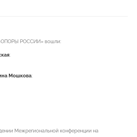
я «ОПОРЫ РОССИИ» вошли:
ская
;
ина Мошкова
;
ведении Межрегиональной конференции на