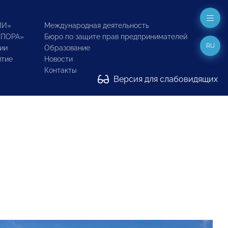
ИИ»
Международная деятельность
ОПОРА»
Бюро по защите прав предпринимателей
RU
ии
Образование
итие
Новости
Контакты
Версия для слабовидящих