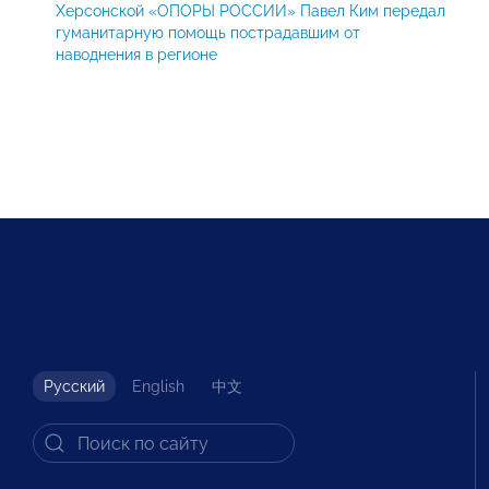
Херсонской «ОПОРЫ РОССИИ» Павел Ким передал
гуманитарную помощь пострадавшим от
наводнения в регионе
Русский
English
中文