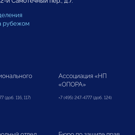
 2-й Самотечный пер., д.7.
деления
а рубежом
ионального
Ассоциация «НП
«ОПОРА»
7 (доб. 116, 117)
+7 (495) 247-4777 (доб. 124)
одный отдел
Бюро по защите прав