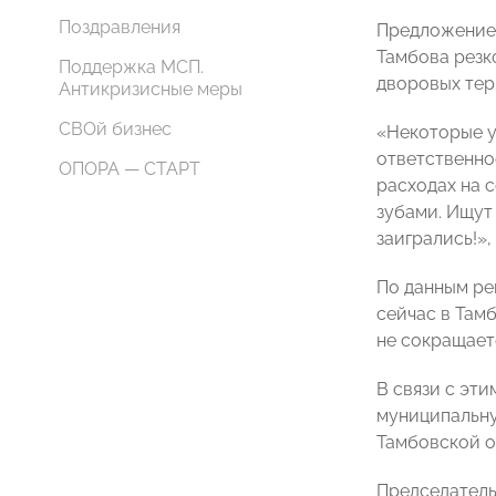
Поздравления
Предложение 
Тамбова резк
Поддержка МСП.
дворовых тер
Антикризисные меры
СВОй бизнес
«Некоторые у
ответственно
ОПОРА — СТАРТ
расходах на 
зубами. Ищут
заигрались!»
По данным ре
сейчас в Там
не сокращает
В связи с эт
муниципальну
Тамбовской 
Председатель