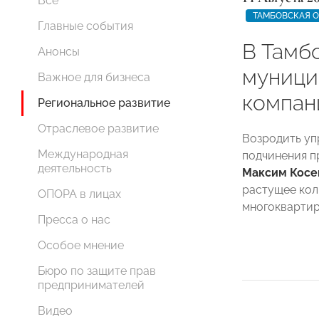
Все
ТАМБОВСКАЯ 
Главные события
В Тамб
Анонсы
муници
Важное для бизнеса
компа
Региональное развитие
Отраслевое развитие
Возродить у
Международная
подчинения п
деятельность
Максим Косе
растущее кол
ОПОРА в лицах
многоквартир
Пресса о нас
Особое мнение
Бюро по защите прав
предпринимателей
Видео