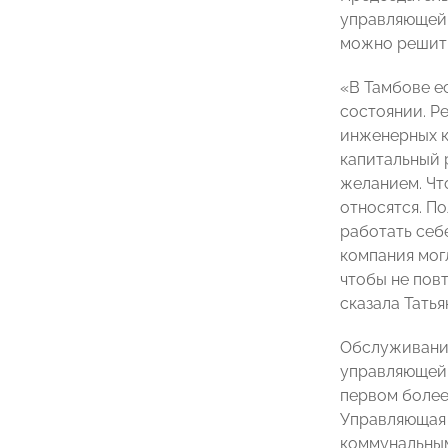
управляющей
можно решить
«В Тамбове е
состоянии. Ре
инженерных к
капитальный 
желанием. Чт
относятся. П
работать себ
компания могл
чтобы не пов
сказала Татья
Обслуживание
управляющей 
первом более
Управляющая 
коммунальным