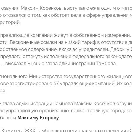
озвучил Максим Косенков, выступая с ежегодным отчето
о отозвался о том, как обстоят дела в сфере управлени
риторий.
правляющие компании живут в собственном измерении, 
сти. Бесконечные ссылки на низкий тариф в отсутствие 
собственное содержание, включая учредителей. Дворы уби
 предлоги оттянуть исполнение федерального законодате
, — высказал мнение глава администрации Тамбова.
гионального Министерства государственного жилищного,
бове зарегистрировано 57 управляющих компаний. Их кол
ся.
им глава администрации Тамбова Максим Косенков озвучи
ю управляющую организацию, подконтрольную городской
области
Максиму Егорову
.
 Комитета ЖКХ Тамбовского регионального отделения 