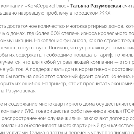
 компании «КомСервисПлюс»
Татьяна Разумовская
счит
 давно назревшую проблему в городском ЖКХ.
сть достаточное количество многоквартирных домов, кот
чь о домах, где более 60% степень износа кровельного п
оммуникаций. Накопление финансов, как по строке текущ
ремонт, отсутствует. Логично, что управляющие компании
обы их содержать, необходимо повышать тариф, но жильц
олучается, что для любой управляющей компании — это п
е в убыток. А поддерживать дом в нормативном состоян
а бы взять на себя этот сложный фронт работ. Конечно, 
торить их ошибок. Например, стоит просчитать экономич
на Разумовская.
 и содержание многоквартирного дома осуществляется
компании (УК), товарищества собственников жилья (ТСЖ
 распространенном случае жильцы заключают договор с
компания обеспечивает многоквартирный дом качеств
и услугами. Сумма оплаты и перечень услуг прописываю