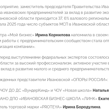
оприятие, заместитель председателя Правительства Ив
а ивановских предпринимателей за вклад в развитие эко
новской области приходится 37, 6% валового регионально
ала 2025 года число субъектов МСП в Ивановской области 
нтра «Мой бизнес»
Ирина Корнилова
напомнила в своем 
 работы с предпринимательским сообществом стала опт
изация компании».
перед выступлениями федеральных экспертов состоялос
бласти за высокий профессионализм, активное участие 
 вклад в развитие малого и среднего предпринимательст
ражденных представители Ивановской «ОПОРЫ РОССИИ»:
 ЧОУ ДО ДС «ВундерКинд» и ЧОУ «Новая школа»
Наталья
р АНО ДПО «ИВАНОВСКАЯ БИЗНЕС-ШКОЛА «ЛИНК»
Екат
тель торговой марки «PROTEYA»
Ирина Бородулина
,