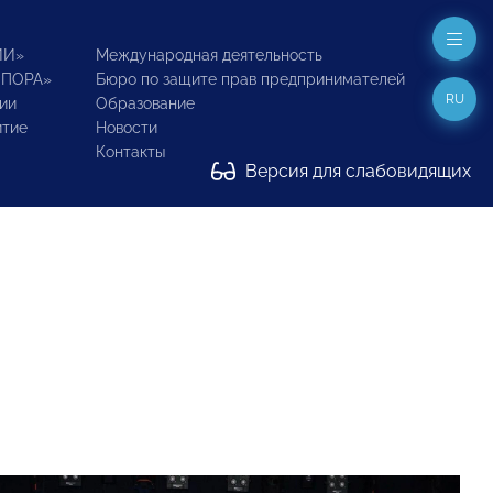
ИИ»
Международная деятельность
ОПОРА»
Бюро по защите прав предпринимателей
RU
ии
Образование
итие
Новости
Контакты
Версия для слабовидящих