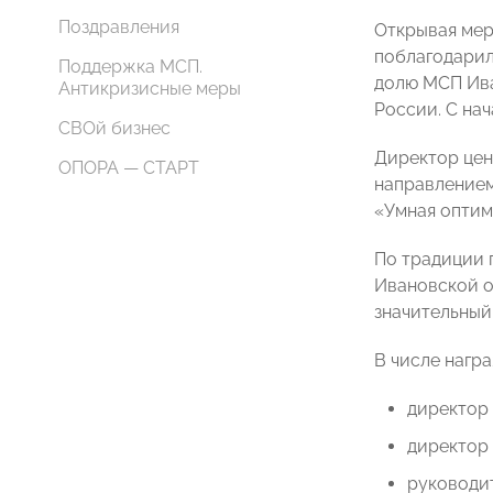
Поздравления
Открывая мер
поблагодарил
Поддержка МСП.
долю МСП Ива
Антикризисные меры
России. С нач
СВОй бизнес
Директор це
ОПОРА — СТАРТ
направлением
«Умная оптим
По традиции 
Ивановской о
значительный
В числе наг
директор
директо
руководи