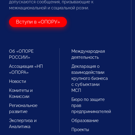
допускаются сообщения, призывающие к
межнациональной и социальной розни.
Вступи в «ОПОРУ»
Об «ОПОРЕ
Международная
РОССИИ»
деятельность
Ассоциация «НП
Декларация о
«ОПОРА»
взаимодействии
крупного бизнеса
Новости
с субъектами
Комитеты и
МСП
Комиссии
Бюро по защите
Региональное
прав
развитие
предпринимателей
Экспертиза и
Образование
Аналитика
Проекты