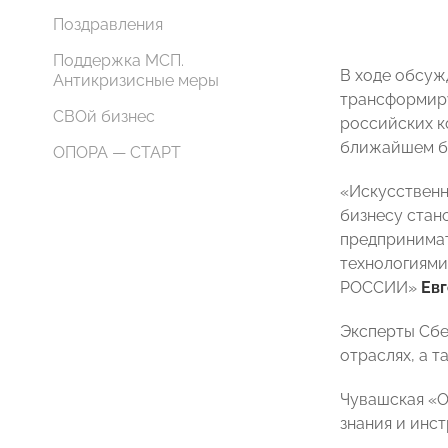
Поздравления
Поддержка МСП.
В ходе обсуж
Антикризисные меры
трансформиру
СВОй бизнес
российских к
ближайшем б
ОПОРА — СТАРТ
«Искусственн
бизнесу стан
предпринимат
технологиями
РОССИИ»
Ев
Эксперты Сбе
отраслях, а т
Чувашская «О
знания и инс