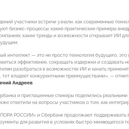
дений участники встречи узнали, как современные техно
ют бизнес-процессы; какие практические примеры вне
омпаниях; какие тренды и возможности открывает ИИ для
удущем.
ый интеллект — это не просто технология будущего, это
овиться эффективнее, сокращать издержки и создавать н
елям разобраться в возможностях ИИ и начать применять 
, тот владеет конкурентными преимуществами», — отм
гений Андреев
.
рбанка и приглашенные спикеры поделились реальными 
акже ответили на вопросы участников о том, как интегри
ПОРА РОССИИ» и Сбербанк продолжают поддерживать б
трументы для развития в условиях быстро меняющегося т