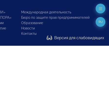
ИИ»
Международная деятельность
ОПОРА»
Бюро по защите прав предпринимателей
RU
ии
Образование
итие
Новости
Контакты
Версия для слабовидящих