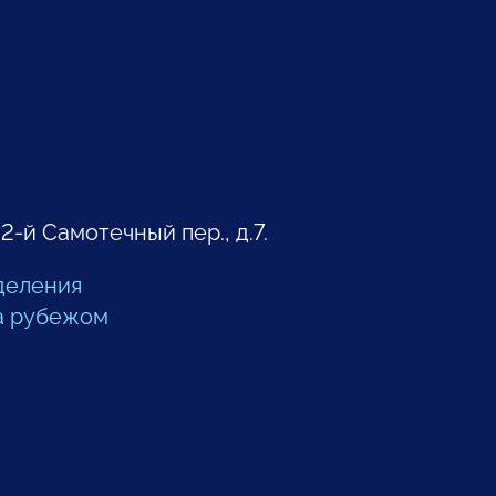
 2-й Самотечный пер., д.7.
деления
а рубежом