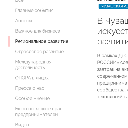
Все
ЧУВАШСКАЯ Р
Главные события
В Чува
Анонсы
искусс
Важное для бизнеса
развит
Региональное развитие
Отраслевое развитие
В рамках Дня
Международная
РОССИИ» совм
деятельность
завтрак на а
современном
ОПОРА в лицах
предпринимат
Пресса о нас
сообщества, 
технологий н
Особое мнение
Бюро по защите прав
предпринимателей
Видео