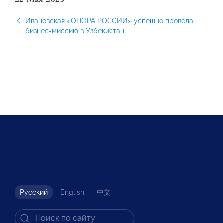
Ивановская «ОПОРА РОССИИ» успешно провела
бизнес-миссию в Узбекистан
Русский
English
中文