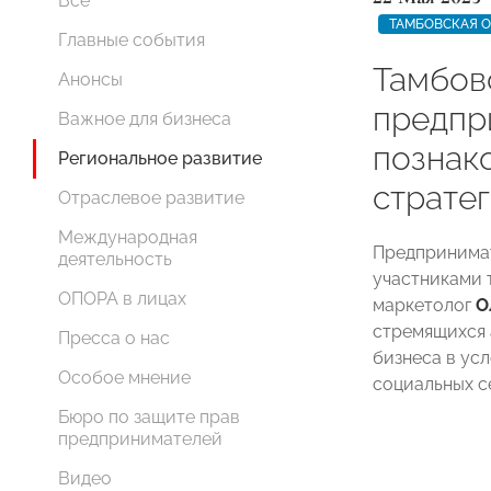
Все
ТАМБОВСКАЯ 
Главные события
Тамбов
Анонсы
предпр
Важное для бизнеса
познак
Региональное развитие
страте
Отраслевое развитие
Международная
Предпринима
деятельность
участниками 
ОПОРА в лицах
маркетолог
О
стремящихся 
Пресса о нас
бизнеса в ус
Особое мнение
социальных се
Бюро по защите прав
предпринимателей
Видео