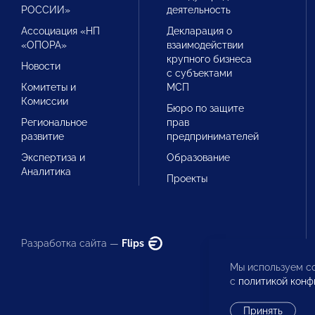
РОССИИ»
деятельность
Ассоциация «НП
Декларация о
«ОПОРА»
взаимодействии
крупного бизнеса
Новости
с субъектами
Комитеты и
МСП
Комиссии
Бюро по защите
Региональное
прав
развитие
предпринимателей
Экспертиза и
Образование
Аналитика
Проекты
Разработка сайта —
Flips
Мы используем co
с
политикой конф
Принять