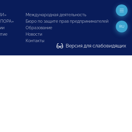
ИИ»
Международная деятельность
ОПОРА»
Бюро по защите прав предпринимателей
RU
ии
Образование
итие
Новости
Контакты
Версия для слабовидящих