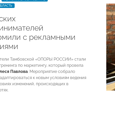
ОБЛАСТЬ
ских
инимателей
омили с рекламными
гиями
тели Тамбовской «ОПОРЫ РОССИИ» стали
тренинга по маркетингу, который провела
леся Павлова
. Мероприятие собрало
адаптироваться к новым условиям ведения
ловиях изменений, происходящих в
тях.