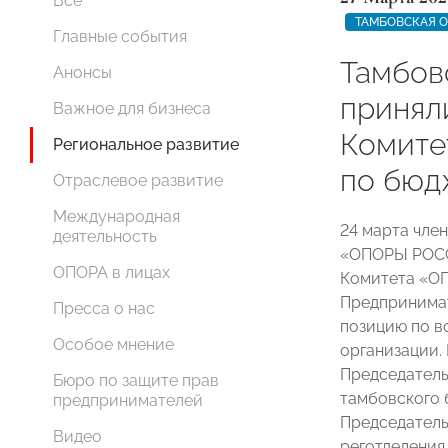
Все
ТАМБОВСКАЯ 
Главные события
Тамбов
Анонсы
принял
Важное для бизнеса
Комит
Региональное развитие
по бюд
Отраслевое развитие
Международная
24 марта чле
деятельность
«ОПОРЫ РОСС
ОПОРА в лицах
Комитета «О
Предпринимат
Пресса о нас
позицию по в
Особое мнение
организации.
Председатель
Бюро по защите прав
тамбовского
предпринимателей
Председатель
Видео
реготделени