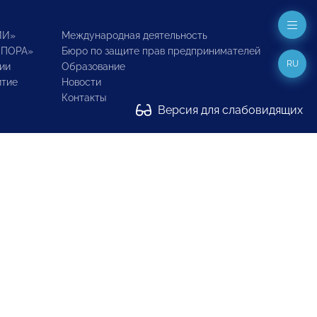
ИИ»
Международная деятельность
ОПОРА»
Бюро по защите прав предпринимателей
RU
ии
Образование
итие
Новости
Контакты
Версия для слабовидящих