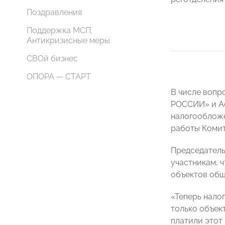
Поздравления
Поддержка МСП.
Антикризисные меры
СВОй бизнес
ОПОРА — СТАРТ
В числе вопр
РОССИИ» и Ас
налогообложе
работы Комит
Председател
участникам, ч
объектов общ
«Теперь нало
только объект
платили этот