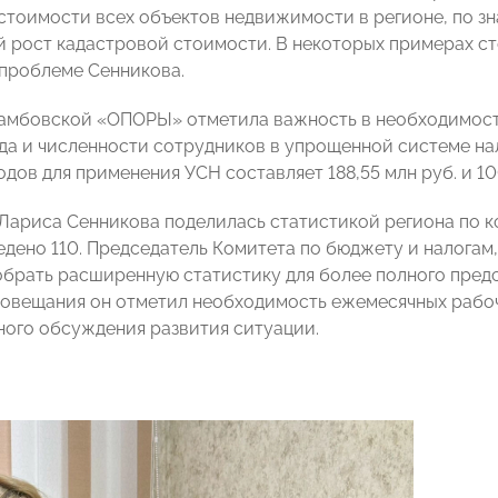
стоимости всех объектов недвижимости в регионе, по зн
 рост кадастровой стоимости. В некоторых примерах сто
 проблеме Сенникова.
Тамбовской «ОПОРЫ» отметила важность в необходимост
да и численности сотрудников в упрощенной системе на
дов для применения УСН составляет 188,55 млн руб. и 10
 Лариса Сенникова поделилась статистикой региона по к
едено 110. Председатель Комитета по бюджету и налог
брать расширенную статистику для более полного предст
овещания он отметил необходимость ежемесячных рабоч
ного обсуждения развития ситуации.