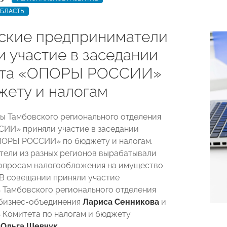
ОБЛАСТЬ
ские предприниматели
и участие в заседании
ета «ОПОРЫ РОССИИ»
жету и налогам
ны Тамбовского регионального отделения
ИИ» приняли участие в заседании
ПОРЫ РОССИИ» по бюджету и налогам.
ели из разных регионов вырабатывали
опросам налогообложения на имущество
 В совещании приняли участие
 Тамбовского регионального отделения
 бизнес-объединения
Лариса Сенникова
и
 Комитета по налогам и бюджету
я
Ольга Шевчук
.