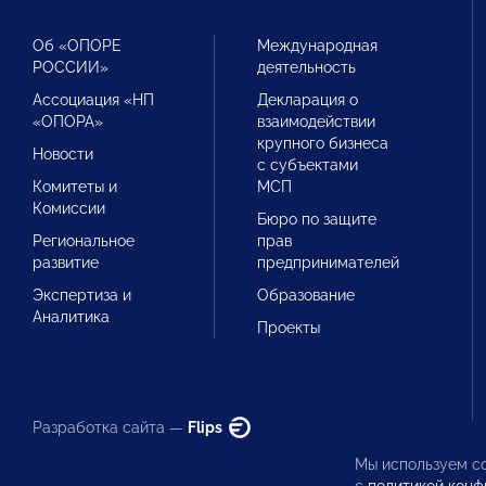
Об «ОПОРЕ
Международная
РОССИИ»
деятельность
Ассоциация «НП
Декларация о
«ОПОРА»
взаимодействии
крупного бизнеса
Новости
с субъектами
Комитеты и
МСП
Комиссии
Бюро по защите
Региональное
прав
развитие
предпринимателей
Экспертиза и
Образование
Аналитика
Проекты
Разработка сайта —
Flips
Мы используем co
с
политикой конф