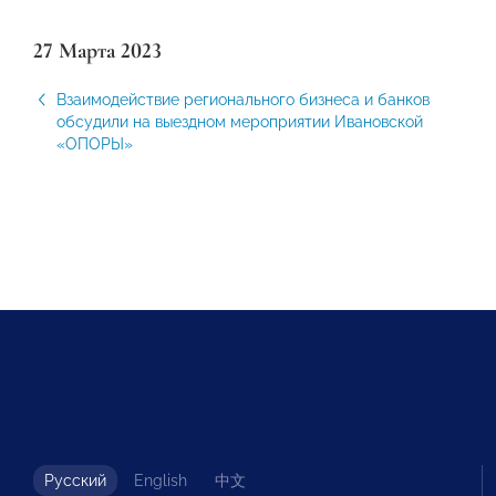
27 Марта 2023
Взаимодействие регионального бизнеса и банков
обсудили на выездном мероприятии Ивановской
«ОПОРЫ»
Русский
English
中文