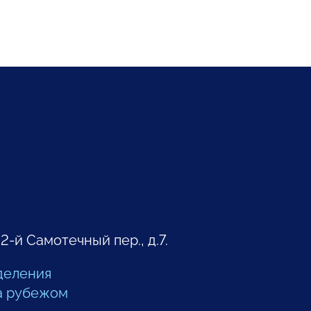
 2-й Самотечный пер., д.7.
деления
а рубежом