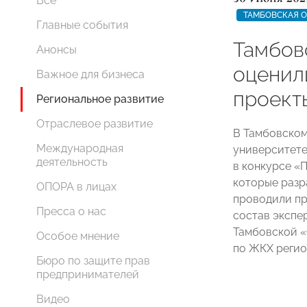
Все
ТАМБОВСКАЯ 
Главные события
Тамбов
Анонсы
оценил
Важное для бизнеса
проект
Региональное развитие
Отраслевое развитие
В Тамбовском
Международная
университете
деятельность
в конкурсе «
которые разр
ОПОРА в лицах
проводили пр
Пресса о нас
состав экспе
Тамбовской 
Особое мнение
по ЖКХ регио
Бюро по защите прав
предпринимателей
Видео