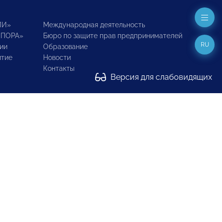
ИИ»
Международная деятельность
ОПОРА»
Бюро по защите прав предпринимателей
RU
ии
Образование
итие
Новости
Контакты
Версия для слабовидящих