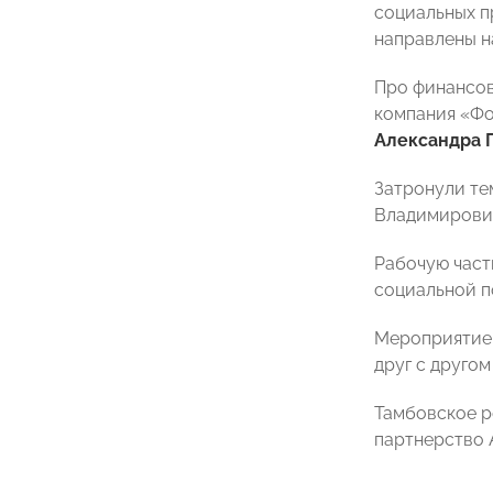
социальных п
направлены н
Про финансов
компания «Фо
Александра 
Затронули те
Владимирович
Рабочую част
социальной п
Мероприятие 
друг с друго
Тамбовское р
партнерство 