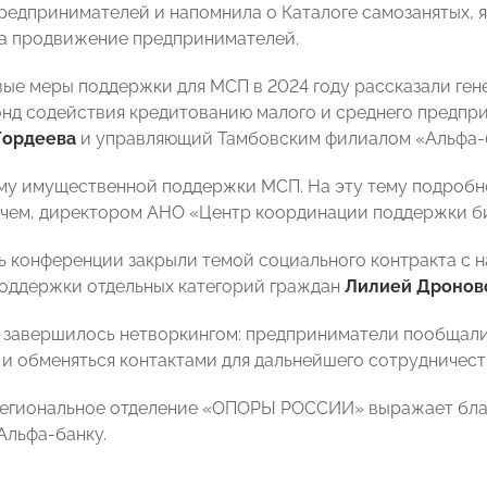
редпринимателей и напомнила о Каталоге самозанятых, я
а продвижение предпринимателей.
ые меры поддержки для МСП в 2024 году рассказали ге
нд содействия кредитованию малого и среднего предпр
Гордеева
и управляющий Тамбовским филиалом «Альфа
му имущественной поддержки МСП. На эту тему подроб
ем, директором АНО «Центр координации поддержки би
ь конференции закрыли темой социального контракта с 
оддержки отдельных категорий граждан
Лилией Дронов
завершилось нетворкингом: предприниматели пообщалис
м и обменяться контактами для дальнейшего сотрудничест
егиональное отделение «ОПОРЫ РОССИИ» выражает благ
Альфа-банку.