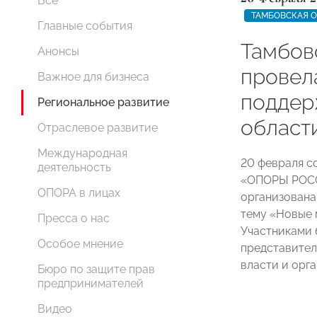
Все
ТАМБОВСКАЯ 
Главные события
Тамбо
Анонсы
провел
Важное для бизнеса
поддер
Региональное развитие
област
Отраслевое развитие
Международная
20 февраля с
деятельность
«ОПОРЫ РОСС
ОПОРА в лицах
организована
тему «Новые 
Пресса о нас
Участниками 
Особое мнение
представител
власти и орга
Бюро по защите прав
предпринимателей
Видео