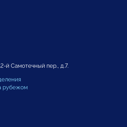
 2-й Самотечный пер., д.7.
деления
а рубежом