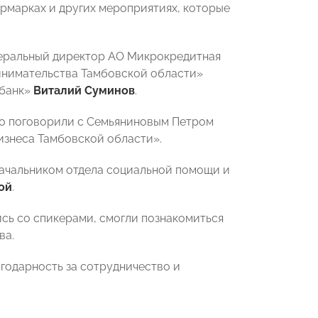
рмарках и других мероприятиях, которые
неральный директор АО Микрокредитная
инимательства Тамбовской области»
-банк»
Виталий Суминов
.
но поговорили с Семьяниновым Петром
знеса Тамбовской области».
начальником отдела социальной помощи и
ой
.
ь со спикерами, смогли познакомиться
ва.
одарность за сотрудничество и