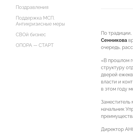
Поздравления
Поддержка МСП.
Антикризисные меры
По традиции,
СВОй бизнес
Сенникова
вр
ОПОРА — СТАРТ
очередь, расс
«В прошлом г
структуру от
дверей ежекв
власти и кон
в этом году 
Заместитель 
начальник Уп
преимущества
Директор АНО