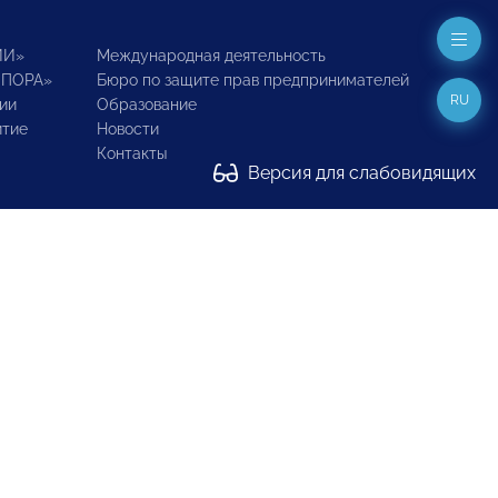
ИИ»
Международная деятельность
ОПОРА»
Бюро по защите прав предпринимателей
RU
ии
Образование
итие
Новости
Контакты
Версия для слабовидящих