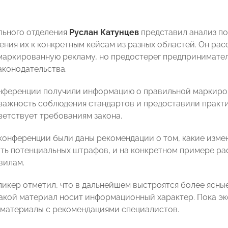
льного отделения
Руслан Катунцев
представил анализ по
ния их к конкретным кейсам из разных областей. Он расс
маркированную рекламу, но предостерег предпринимател
аконодательства.
нференции получили информацию о правильной маркиро
важность соблюдения стандартов и предоставили практи
ветствует требованиям закона.
 конференции были даны рекомендации о том, какие изме
ть потенциальных штрафов, и на конкретном примере р
вилам.
пикер отметил, что в дальнейшем выстроятся более ясны
какой материал носит информационный характер. Пока э
материалы с рекомендациями специалистов.