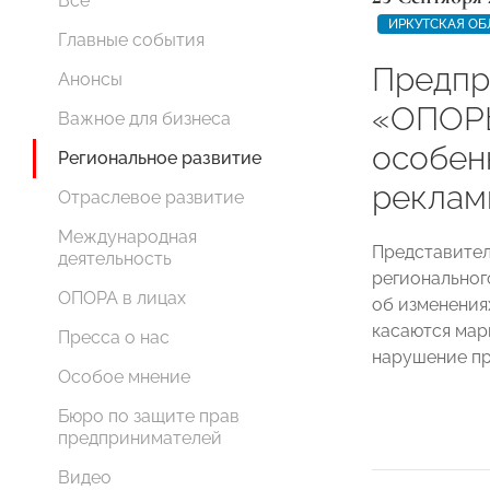
Все
ИРКУТСКАЯ ОБ
Главные события
Предпр
Анонсы
«ОПОР
Важное для бизнеса
особен
Региональное развитие
реклам
Отраслевое развитие
Международная
Представител
деятельность
регионально
ОПОРА в лицах
об изменения
касаются мар
Пресса о нас
нарушение пр
Особое мнение
Бюро по защите прав
предпринимателей
Видео