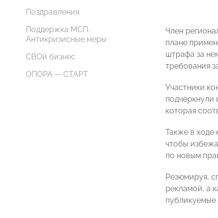
Поздравления
Поддержка МСП.
Член региона
Антикризисные меры
плане примене
штрафа за не
СВОй бизнес
требования з
ОПОРА — СТАРТ
Участники ко
подчеркнули 
которая соот
Также в ходе
чтобы избежа
по новым пра
Резюмируя, с
рекламой, а 
публикуемые 