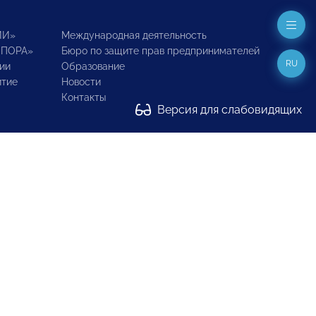
ИИ»
Международная деятельность
ОПОРА»
Бюро по защите прав предпринимателей
RU
ии
Образование
итие
Новости
Контакты
Версия для слабовидящих