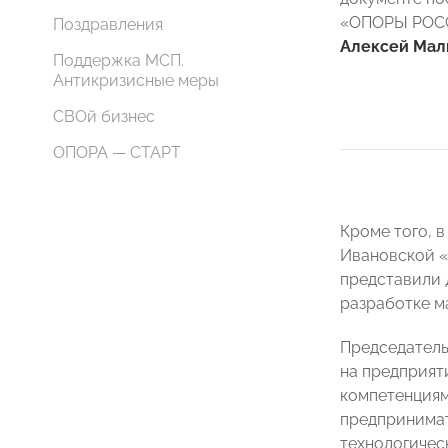
«ОПОРЫ РО
Поздравления
Алексей Мал
Поддержка МСП.
Антикризисные меры
СВОй бизнес
ОПОРА — СТАРТ
Кроме того, 
Ивановской
представили 
разработке м
Председатель
на предприят
компетенциям
предпринимат
технологичес