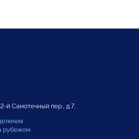
 2-й Самотечный пер., д.7.
деления
а рубежом