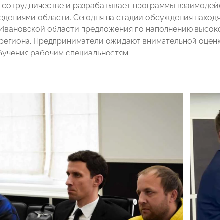
 сотрудничестве и разрабатывает программы взаимодей
едениями области. Сегодня на стадии обсуждения наход
 Ивановской области предложения по наполнению высо
региона. Предприниматели ожидают внимательной оценк
бучения рабочим специальностям.