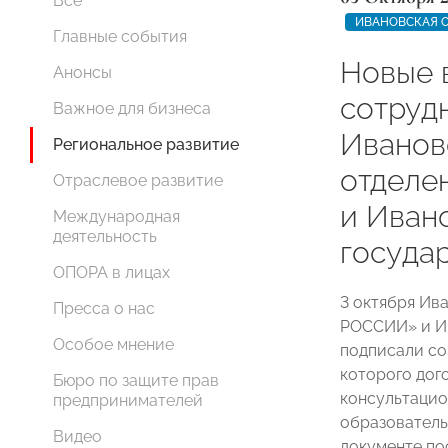
Все
ИВАНОВСКАЯ 
Главные события
Новые 
Анонсы
сотруд
Важное для бизнеса
Иванов
Региональное развитие
отдел
Отраслевое развитие
и Иван
Международная
деятельность
госуда
ОПОРА в лицах
3 октября Ив
Пресса о нас
РОССИИ» и И
Особое мнение
подписали со
которого дог
Бюро по защите прав
консультацио
предпринимателей
образователь
Видео
документе по