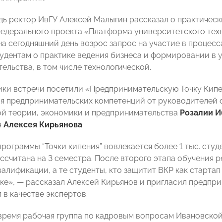
ь ректор ИвГУ Алексей Малыгин рассказал о практически
едерального проекта «Платформа университетского тех
 на сегодняшний день возрос запрос на участие в процес
тудентам о практике ведения бизнеса и формировании в
ельства, в том числе технологической.
ики встречи посетили «Предпринимательскую Точку Кипен
 предпринимательских компетенций от руководителей 
й теории, экономики и предпринимательства
Розалии 
я
Алексея Кирьянова
.
рограммы “Точки кипения” вовлекается более 1 тыс. студ
ссчитана на 3 семестра. После второго этапа обучения 
алификации, а те студенты, кто защитит ВКР как старта
ке», — рассказал Алексей Кирьянов и пригласил предпри
 в качестве экспертов.
время рабочая группа по кадровым вопросам Ивановск