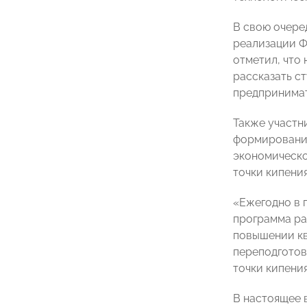
В свою очеред
реализации Ф
отметил, что
рассказать с
предпринимат
Также участн
формирования
экономическо
точки кипени
«Ежегодно в п
программа ра
повышении кв
переподготов
точки кипения
В настоящее 