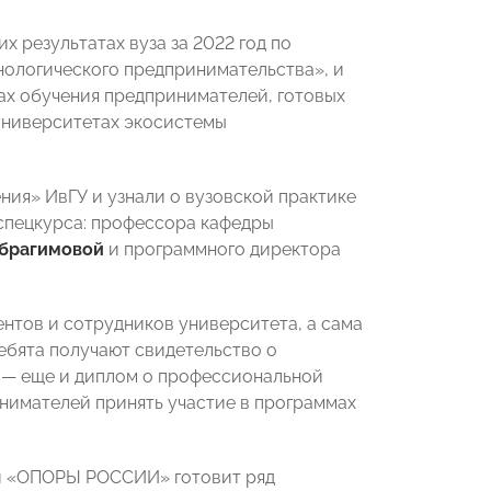
х результатах вуза за 2022 год по
нологического предпринимательства», и
сах обучения предпринимателей, готовых
 университетах экосистемы
ия» ИвГУ и узнали о вузовской практике
спецкурса: профессора кафедры
Ибрагимовой
и программного директора
ентов и сотрудников университета, а сама
ребята получают свидетельство о
п — еще и диплом о профессиональной
нимателей принять участие в программах
ой «ОПОРЫ РОССИИ» готовит ряд