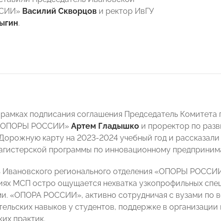
ССИИ»
Василий Скворцов
и ректор ИвГУ
ыгин
.
в рамках подписания соглашения Председатель Комитет
 «ОПОРЫ РОССИИ»
Артем Гладышко
и проректор по раз
Дорожную карту на 2023-2024 учебный год и рассказали о
агистерской программы по инновационному предпринима
 Ивановского регионального отделения «ОПОРЫ РОССИИ»
иях МСП остро ощущается нехватка узкопрофильных сп
и. «ОПОРА РОССИИ», активно сотрудничая с вузами по в
ельских навыков у студентов, поддержке в организации
ких практик.