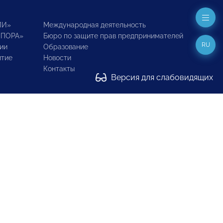
ИИ»
Международная деятельность
ОПОРА»
Бюро по защите прав предпринимателей
RU
ии
Образование
итие
Новости
Контакты
Версия для слабовидящих