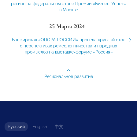
регион на федеральном этапе Премии «Бизнес-Успех»
в Москве
25 Марта 2024
Башкирская «ОПОРА РОССИИ» провела круглый стол
о перспективах ремесленничества и народных
промыслов на выставке-форуме «Россия»
Региональное развитие
Русский
English
中文