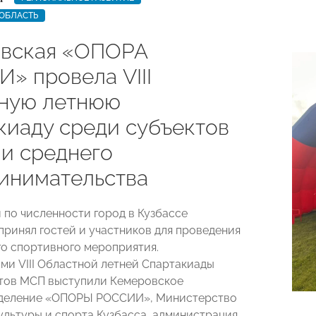
ОБЛАСТЬ
вская «ОПОРА
» провела VIII
ную летнюю
киаду среди субъектов
 и среднего
инимательства
й по численности город в Кузбассе
принял гостей и участников для проведения
о спортивного мероприятия.
ми VIII Областной летней Спартакиады
тов МСП выступили Кемеровское
тделение «ОПОРЫ РОССИИ», Министерство
ультуры и спорта Кузбасса, администрация