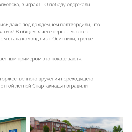
пьевска, в играх ГТО победу одержали
лись даже под дождем,чем подтвердили, что
иваться! В общем зачете первое место с
м стала команда из г. Осинники, третье
твенным примером это показывают», —
е торжественного вручения переходящего
астной летней Спартакиады наградили