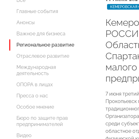
Все
КЕМЕРОВСКАЯ 
Главные события
Кемеро
Анонсы
РОССИИ
Важное для бизнеса
Област
Региональное развитие
Спарта
Отраслевое развитие
малого
Международная
деятельность
предпр
ОПОРА в лицах
7 июня трети
Пресса о нас
Прокопьевск 
Особое мнение
традиционног
Организатора
Бюро по защите прав
среди субъек
предпринимателей
областное о
Видео
физической к