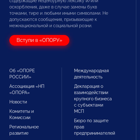
содержащие нецензурную лексику и/или
оскорбления, даже в случае замены букв
точками, тире и любыми иными символами. Не
допускаются сообщения, призывающие к
межнациональной и социальной розни.
Вступи в «ОПОРУ»
Об «ОПОРЕ
Международная
РОССИИ»
деятельность
Ассоциация «НП
Декларация о
«ОПОРА»
взаимодействии
крупного бизнеса
Новости
с субъектами
Комитеты и
МСП
Комиссии
Бюро по защите
Региональное
прав
развитие
предпринимателей