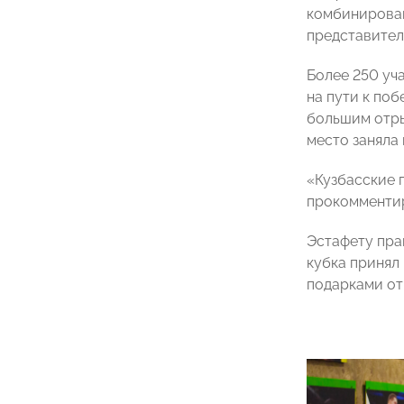
комбинирован
представител
Более 250 уч
на пути к поб
большим отры
место заняла 
«Кузбасские 
прокомментир
Эстафету пра
кубка принял
подарками от