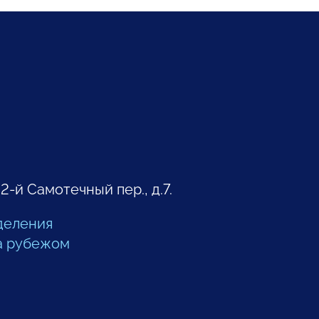
 2-й Самотечный пер., д.7.
деления
а рубежом