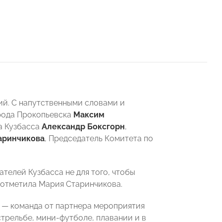
ий. С напутственными словами и
рода Прокопьевска
Максим
а Кузбасса
Александр Боксгор
н
,
аринчикова
, Председатель Комитета по
елей Кузбасса не для того, чтобы
— отметила Мария Старинчикова.
а — команда от партнера мероприятия
стрельбе, мини-футболе, плавании и в