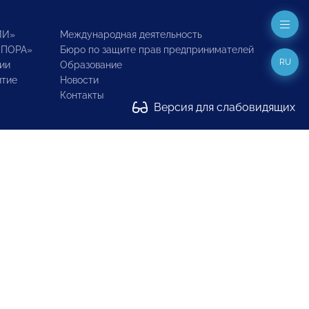
ИИ»
Международная деятельность
ОПОРА»
Бюро по защите прав предпринимателей
RU
ии
Образование
итие
Новости
Контакты
Версия для слабовидящих