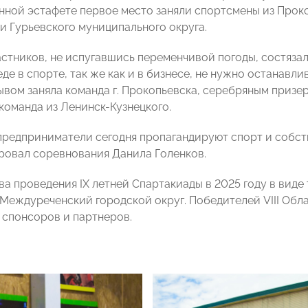
ной эстафете первое место заняли спортсмены из Проко
и Гурьевского муниципального округа.
астников, не испугавшись переменчивой погоды, состяза
еде в спорте, так же как и в бизнесе, не нужно останавл
вом заняла команда г. Прокопьевска, серебряным призеро
команда из Ленинск-Кузнецкого.
предприниматели сегодня пропагандируют спорт и собс
овал соревнования Данила Голенков.
ва проведения IХ летней Спартакиады в 2025 году в вид
 Междуреченский городской округ. Победителей VIII Обл
 спонсоров и партнеров.