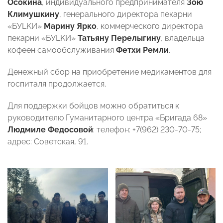
Осокина
, индивидуального предпринимателя
Зою
Климушкину
, генерального директора пекарни
«БУLKИ»
Марину
Ярко
, коммерческого директора
пекарни «БУLKИ»
Татьяну
Перелыгину
, владельца
кофеен самообслуживания
Фетхи
Ремли
.
Денежный сбор на приобретение медикаментов для
госпиталя продолжается.
Для поддержки бойцов можно обратиться к
руководителю Гуманитарного центра «Бригада 68»
Людмиле Федосовой
: телефон: +7(962) 230-70-75;
адрес: Советская, 91.