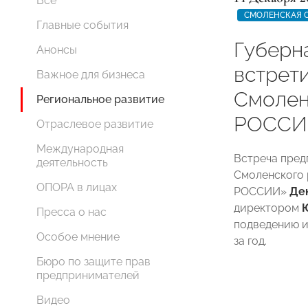
Все
СМОЛЕНСКАЯ 
Главные события
Губерн
Анонсы
встрет
Важное для бизнеса
Смоле
Региональное развитие
РОССИ
Отраслевое развитие
Международная
Встреча пред
деятельность
Смоленского 
ОПОРА в лицах
РОССИИ»
Де
директором
Пресса о нас
подведению и
Особое мнение
за год.
Бюро по защите прав
предпринимателей
Видео