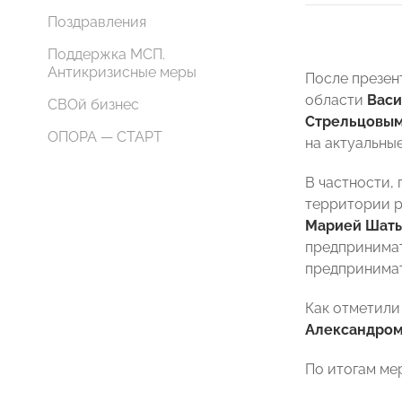
Поздравления
Поддержка МСП.
Антикризисные меры
После презен
области
Вас
СВОй бизнес
Стрельцовы
ОПОРА — СТАРТ
на актуальны
В частности,
территории р
Марией Шат
предпринимат
предпринимат
Как отметили
Александро
По итогам ме