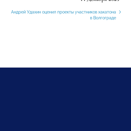
Андрей Удахин оценил проекты участников хакатона
в Волгограде