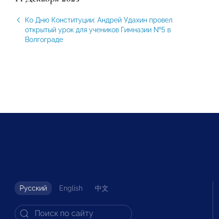
Ко Дню Конституции: Андрей Удахин провел
открытый урок для учеников Гимназии №5 в
Волгограде
Русский
English
中文