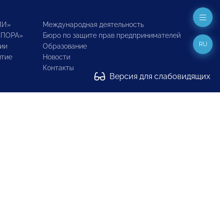
ИИ»
Международная деятельность
ОПОРА»
Бюро по защите прав предпринимателей
RU
ии
Образование
итие
Новости
Контакты
Версия для слабовидящих