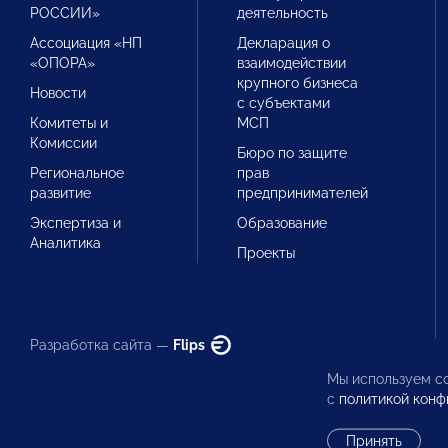
РОССИИ»
деятельность
Ассоциация «НП
Декларация о
«ОПОРА»
взаимодействии
крупного бизнеса
Новости
с субъектами
Комитеты и
МСП
Комиссии
Бюро по защите
Региональное
прав
развитие
предпринимателей
Экспертиза и
Образование
Аналитика
Проекты
Разработка сайта —
Flips
Мы используем co
с
политикой конф
Принять