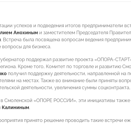
тации успехов и подведения итогов предприниматели вс
илием Анохиным
и заместителем Председателя Правите
м
. Встреча была посвящена вопросам ведения предприни
е вопросы для бизнеса.
 губернатор поддержал развитие проекта «ОПОРА-СТАРТ
егиона. Кроме того, Комитет по торговле и развитию С
ыко
получил поддержку деятельности, направленной на п
елями на местах. Также во внимание были приняты воп
ельской деятельности, увеличения суммы соцконтракта, 
 в Смоленской «ОПОРЕ РОССИИ», эти инициативы также
м Калининым
.
роприятия принято решение проводить такие встречи еж